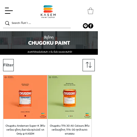
สีชูโกกุ
CHUGOKU PAINT
ส่งฟรีทั่วไทยเมื่อสั่งสินค้า 4 ชิ้น ขึ้นไป คละชนิดสินค้าได้
Filter
Chugoku Andaman Super-K สีกัน
Chugoku TFA 30 All Colours สีกัน
เพรียง ชูโกกุ อันดามัน ซุปเปอร์-เค
เพรียงชูโกกุ TFA-30 ทุกสี ขนาด
Only @ KASEM
แกลลอน