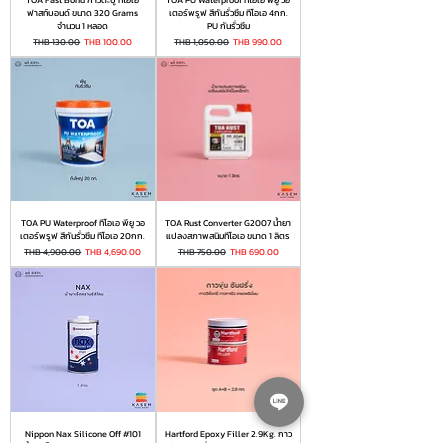
ฟาสท์บอนด์ ขนาด 320 Grams
เตอร์พรูฟ สีกันรั่วซึม ทีโอเอ 4กก.
จำนวน 1 หลอด
PU กันรั่วซึม
Regular Price
Sale Price
Regular Price
Sale Price
THB 130.00
THB 100.00
THB 1,050.00
THB 990.00
TOA PU Waterproof ทีโอเอ พียู วอ
TOA Rust Converter G2007 น้ำยา
เตอร์พรูฟ สีกันรั่วซึม ทีโอเอ 20กก.
แปลงสภาพสนิมทีโอเอ ขนาด 1 ลิตร
Regular Price
Sale Price
Regular Price
Sale Price
THB 4,900.00
THB 4,690.00
THB 750.00
THB 690.00
Nippon Nax Silicone Off #101
Hartford Epoxy Filler 2.9Kg. กาว
น้ำยาเช็ดคราบ นิปปอน แนกซ์ ซิลิ
ขุ่น - ชันฝรั่ง ฮาร์ทฟอร์ด ขนาดชุด