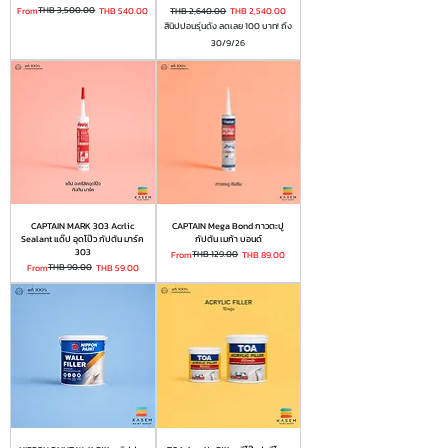
Regular Price
Sale Price
THB 3,500.00
Regular Price
Sale Price
From
THB 540.00
THB 2,640.00
THB 2,540.00
สีนิปปอนรุ่นดัง ลดเลย 100 บาท! ถึง
30/9/26
CAPTAIN MARK 303 Acrlic
CAPTAIN Mega Bond กาวตะปู
Sealant แด๊ป อุดโป๊ว กัปตัน มาร์ค
กัปตัน เมก้า บอนด์
303
Regular Price
Sale Price
THB 129.00
From
THB 89.00
Regular Price
Sale Price
THB 90.00
From
THB 59.00