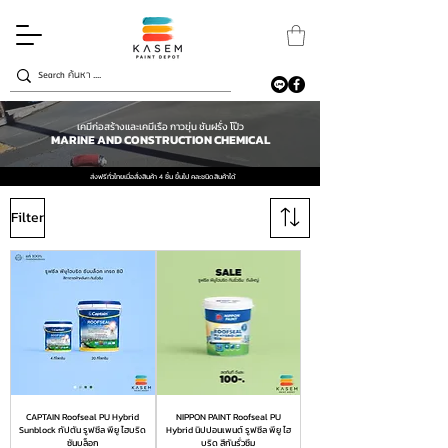
เคมีก่อสร้างและเคมีเรือ กาวขุ่น ชันฝรั่ง โป๊ว
MARINE AND CONSTRUCTION CHEMICAL
ส่งฟรีทั่วไทยเมื่อสั่งสินค้า 4 ชิ้น ขึ้นไป คละชนิดสินค้าได้
Filter
CAPTAIN Roofseal PU Hybrid
NIPPON PAINT Roofseal PU
Sunblock กัปตัน รูฟซีล พียู ไฮบริด
Hybrid นิปปอนเพนต์ รูฟซีล พียู ไฮ
ซันบล็อก
บริด สีกันรั่วซึม