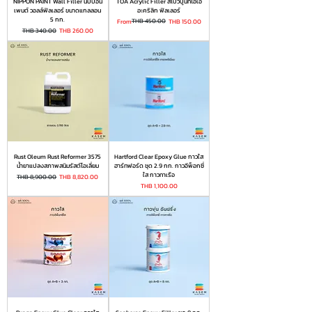
NIPPON PAINT Wall Filler นิปปอน
TOA Acrylic Filler สีโป๊วปูนทีโอเอ
เพนต์ วอลล์ฟิลเลอร์ ขนาดแกลลอน
อะคริลิก ฟิลเลอร์
5 กก.
Regular Price
Sale Price
THB 450.00
From
THB 150.00
Regular Price
Sale Price
THB 340.00
THB 260.00
Rust Oleum Rust Reformer 3575
Hartford Clear Epoxy Glue กาวใส
น้ำยาแปลงสภาพสนิมรัสต์โอเลี่ยม
ฮาร์ทฟอร์ด ชุด 2.9 กก. กาวอีพ็อกซี่
ใส กาวทาเรือ
Regular Price
Sale Price
THB 8,900.00
THB 8,820.00
Price
THB 1,100.00