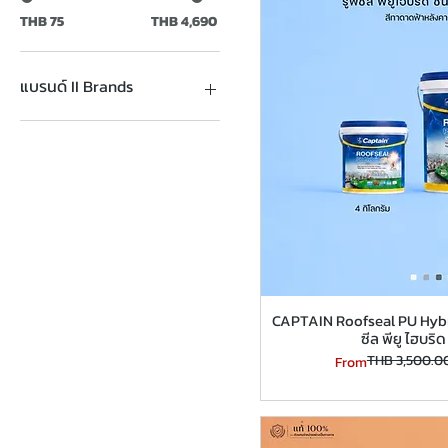
THB 75
THB 4,690
แบรนด์ II Brands
TOA Paint
JBP Paint
Nippon Paint
CAPTAIN Roofseal PU Hybri
ซีล พียู ไฮบริ
THB 3,500.0
Regular Price
Sale Price
From