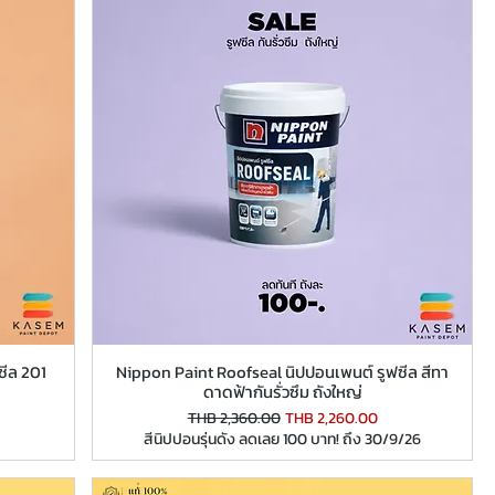
ซีล 201
Nippon Paint Roofseal นิปปอนเพนต์ รูฟซีล สีทา
ดาดฟ้ากันรั่วซึม ถังใหญ่
Regular Price
Sale Price
THB 2,360.00
THB 2,260.00
สีนิปปอนรุ่นดัง ลดเลย 100 บาท! ถึง 30/9/26