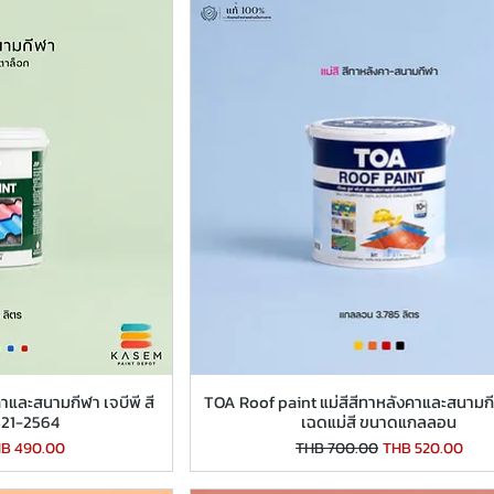
และสนามกีฬา เจบีพี สี
TOA Roof paint แม่สีสีทาหลังคาและสนามก
2321-2564
เฉดแม่สี ขนาดแกลลอน
le Price
Regular Price
Sale Price
B 490.00
THB 700.00
THB 520.00