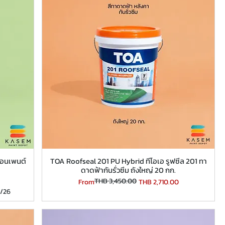
ปอนเพนต์
TOA Roofseal 201 PU Hybrid ทีโอเอ รูฟซีล 201 ทา
ดาดฟ้ากันรั่วซึม ถังใหญ่ 20 กก.
THB 3,450.00
Regular Price
Sale Price
From
THB 2,710.00
9/26