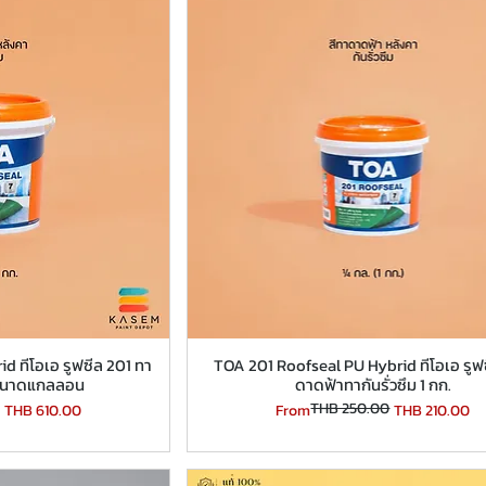
d ทีโอเอ รูฟซีล 201 ทา
TOA 201 Roofseal PU Hybrid ทีโอเอ รูฟ
ม ขนาดแกลลอน
ดาดฟ้าทากันรั่วซึม 1 กก.
THB 250.00
Regular Price
Sale Price
THB 610.00
From
THB 210.00