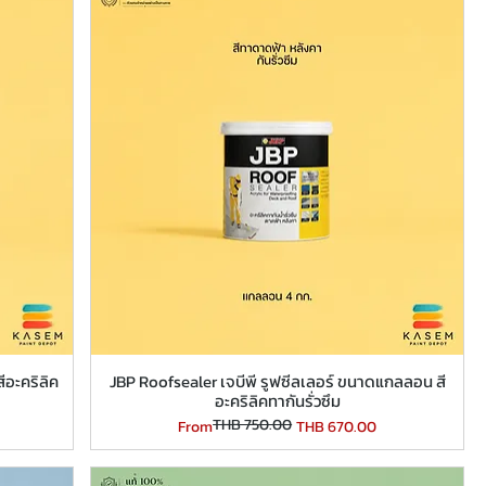
ีอะคริลิค
JBP Roofsealer เจบีพี รูฟซีลเลอร์ ขนาดแกลลอน สี
อะคริลิคทากันรั่วซึม
THB 750.00
Regular Price
Sale Price
From
THB 670.00