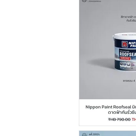
Nippon Paint Roofseal นิ
ดาดฟ้ากันรั่ว
Regular Price
Sa
THB 790.00
T