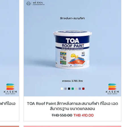
ีฬาทีโอเอ
TOA Roof Paint สีทาหลังคาและสนามกีฬา ทีโอเอ เฉด
สีมาตรฐาน ขนาดแกลลอน
Regular Price
Sale Price
THB 550.00
THB 410.00