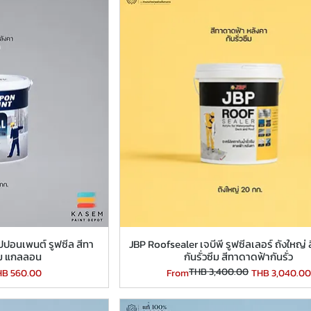
ปปอนเพนต์ รูฟซีล สีทา
JBP Roofsealer เจบีพี รูฟซีลเลอร์ ถังใหญ่ ส
ซึม แกลลอน
กันรั่วซึม สีทาดาดฟ้ากันรั่ว
THB 3,400.00
le Price
Regular Price
Sale Price
HB 560.00
From
THB 3,040.00