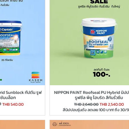
d Sunblock กัปตัน รูฟ
NIPPON PAINT Roofseal PU Hybrid นิป
ด ซันบล็อก
รูฟซีล พียู ไฮบริด สีกันรั่วซึม
0
Regular Price
Sale Price
THB 540.00
THB 2,640.00
THB 2,540.00
สีนิปปอนรุ่นดัง ลดเลย 100 บาท! ถึง 30/