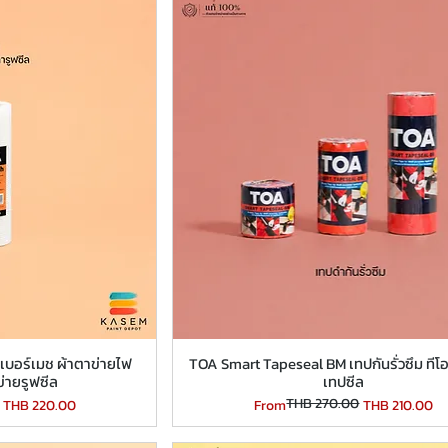
เบอร์เมช ผ้าตาข่ายไฟ
TOA Smart Tapeseal BM เทปกันรั่วซึม ทีโอ
่ายรูฟซีล
เทปซีล
THB 270.00
Regular Price
Sale Price
THB 220.00
From
THB 210.00