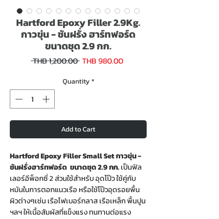
Hartford Epoxy Filler 2.9Kg.
กาวขุ่น - ชันฝรั่ง ฮาร์ทฟอร์ด
ขนาดชุด 2.9 กก.
Sale
Regular
 THB 1,200.00 
THB 980.00
Price
Price
Quantity
*
Add to Cart
Hartford Epoxy Filler Small Set กาวขุ่น -
ชันฝรั่งฮาร์ทฟอร์ด ขนาดชุด 2.9 กก.
เป็นฟิล
เลอร์อีพ็อกซี่ 2 ส่วนใช้สำหรับ อุดโป๊ว ใช้คู่กับ
หมันในการตอกแนวเรือ หรือใช้โป๊วอุดรอยพื้น
ผิวต่างๆเช่น เรือไฟเบอร์กลาส เรือเหล็ก พื้นปูน
ฯลฯ ให้เนื้อสัมผัสที่แข็งแรง ทนทานต่อแรง