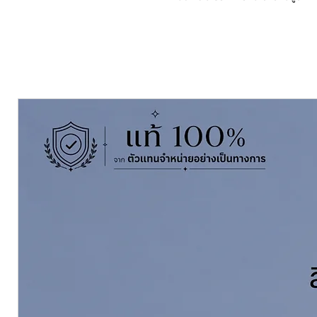
ฟิล์มสียืดหยุ่น ลดการแตกลายงา
ฟิล์มสีใสโปร่งตา เห็นลายไม้ชัดเ
ผ่านมาตรฐานความปลอดภัย EN71
8 ชนิด)
TOA Lacquer Gloss # T-5000
is 
and Bio-Based Plasticizer which d
coating. Properties of the products 
and good adhesion on solid woo
Pack Size ขนาดบรรจุ
3.785 ลิตร Li
Thinning With ผสมด้วยทินเนอร์
TO
Click สั่งซื้อ
Coverage ทาได้พื้นที่ 45-50
ตร.ม./ช
ดูแคตตาล๊อก see catalogue
II
ดูข