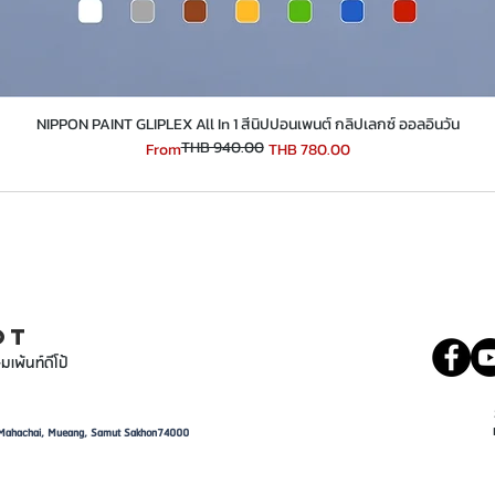
​​​​​​​NIPPON PAINT GLIPLEX All In 1 สีนิปปอนเพนต์ กลิปเลกซ์ ออลอินวัน
THB 940.00
Regular Price
Sale Price
From
THB 780.00
INT
081 5569977
OT
มเพ้นท์ดีโป้
d, Mahachai, Mueang, Samut Sakhon74000