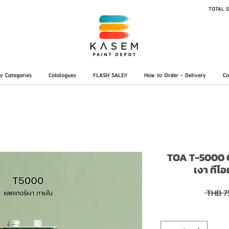
TOTAL S
y Categories
Catalogues
FLASH SALE!!
How to Order - Delivery
Co
TOA T-5000 G
เงา ทีโ
 THB 7