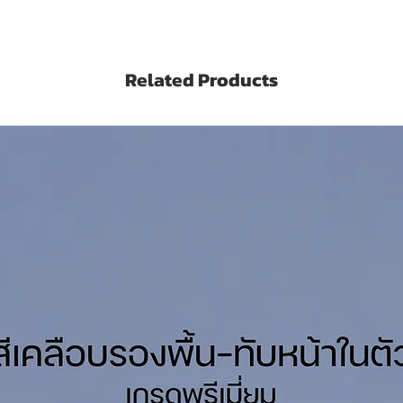
ของฟิล์มสี
จน
 จากประเทศยุโรป (ไม่ผสมโลหะหนักอันตราย
Related Products
based on high quality Nitrocellulose Resin
esigned especially for interior wood
are high film built, fast dry, brilliant gloss
d and plywood.
tres
A Thinner No.71 ทินเนอร์ทีโอเอ เบอร์ 71
ุด/เที่ยว (Sq.M./Set/Coat)
้อมูลทางวิชาการ
see technical data sheet