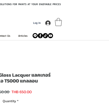
OLUTIONS FOR PAINTS AT YOUR ENJOYABLE PRICES
Log In
ntact Us
Articles
loss Lacquer แลคเกอร์
อเอ T5000 แกลลอน
Sale
Regular
50.00 
THB 650.00
Price
Price
Quantity
*