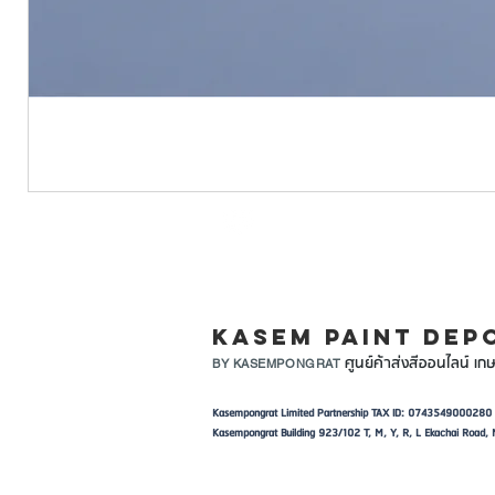
LINE ID: @KASEMPA
KASEM PAINT DEP
ศูนย์ค้าส่งสีออนไลน์ เกษ
BY KASEMPONGRAT
Kasempongrat Limited Partnership TAX ID: 0743549000280
Kasempongrat Building 923/102 T, M, Y, R, L Ekachai Roa