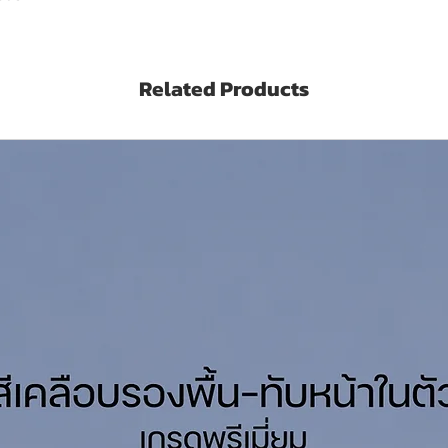
ชนิด
ิตร (Litres)
Related Products
ินเนอร์ 3A พาวเวอร์โค้ท Thinner Powercoat
ด/เที่ยว (Sq.M./Set/Coat)
มื่อแห้ง
35-40 ไมครอน (Microns)
สได้
40 นาที
าทับได้
16 ชั่วโมง
Technical Datasheet Click