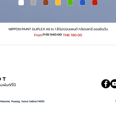
​​​​​​​NIPPON PAINT GLIPLEX All In 1 สีนิปปอนเพนต์ กลิปเลกซ์ ออลอินวัน
THB 940.00
Regular Price
Sale Price
From
THB 780.00
INT
081 5569977
OT
มเพ้นท์ดีโป้
d, Mahachai, Mueang, Samut Sakhon74000