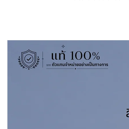
เหมาะสำหรับ ทาเหล็กและโลหะทุก
Pack Size ขนาดบรรจุ
แกลลอน 3.5 ล
Finishing ฟิล์มสี
ด้าน Matt
Thinning With ผสมด้วยทินเนอร์
ท
แกลลอน Click to Order
Coverage ทาได้พื้นที่
30-32 ตร.ม./ชุ
Dry Film Thickness ความหนาฟิล์มเ
Touch Dry in (Miniutes)
แห้งสัมผั
Recoating Interval (Hours) แห้งท
ดูข้อมูลทางวิชาการคลิ๊กที่นี่ See 