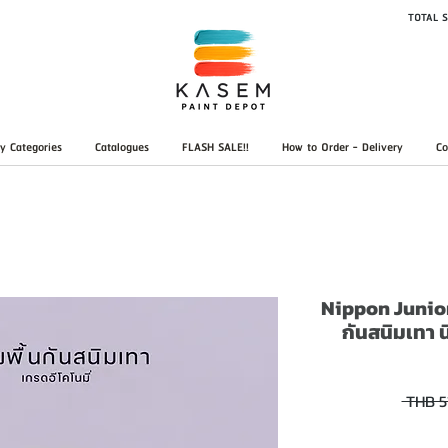
TOTAL S
y Categories
Catalogues
FLASH SALE!!
How to Order - Delivery
Co
Nippon Junior
กันสนิมเทา น
 THB 5