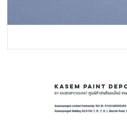
LINE ID: @KASEMPA
KASEM PAINT DEP
ศูนย์ค้าส่งสีออนไลน์ เกษ
BY KASEMPONGRAT
Kasempongrat Limited Partnership TAX ID: 0743549000280
Kasempongrat Building 923/102 T, M, Y, R, L Ekachai Roa