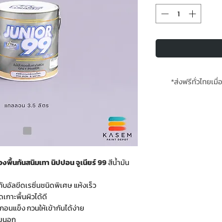
*ส่งฟรีทั่วไทยเมื่
*สินค้ามีใน
พื้นกันสนิมเทา นิปปอน จูเนียร์ 99
สีน้ำมัน
ับอัลขีดเรซิ่นชนิดพิเศษ แห้งเร็ว
เกาะพื้นผิวได้ดี
ะกอนแข็ง กวนให้เข้ากันได้ง่าย
ายนอก