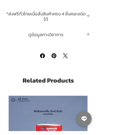
สีเคลือบเงา ตราเป็ดหงส์
*ส่งฟรีทั่วไทยเมื่อสั่งสินค้าครบ 4 ชิ้นคละชนิด
Grade เกรด
Economy
ได้
Finishing ชนิดของฟิล์มสี
น้ำตาลแดง-ด้าน
**สินค้ามีในสต๊อกพร้อมจัดส่ง
Matt Reddish Brown
ดูข้อมูลทางวิชาการ
Pack Size ขนาดบรรจุ
5GL 17.5 ลิตร Litres
ของสีกันสนิมทีโอเอ เป็ดหงส์ คลิ๊กที่นี่
สีรองพื้นกันสนิมคุณภาพดี คุ้มค่าเกินราคา
สีรองพื้นแดงกันสนิม ตราเป็ดหงส์ เป็นสี
รองพื้นโลหะที่มีไอร์ออนออกไซด์ผสมแอล
คีดเรซินชนิดพิเศษ
ป้องกันสนิม ฟิล์มสีแห้งเร็ว ทาสีเรียบ และยึด
Related Products
เกาะบนพื้นโลหะได้ดี
ป้องกันสนิม แห้งเร็ว ทาเรียบ
เหมาะสำหรับการทาสีรองพื้นโลหะทั่วไป เช่น
กรงเหล็ก ประตูเหล็ก โครงสร้างเหล็ก
เครื่องจักร เป็นต้น