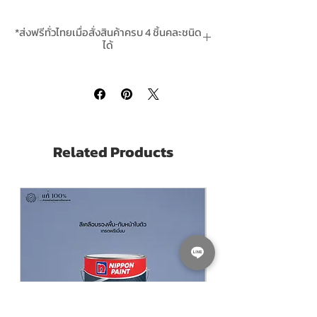
CHUGOKU GALVANITE No.200 PRIMER
is
a primer for galvanized steel surface based
*ส่งฟรีทั่วไทยเมื่อสั่งสินค้าครบ 4 ชิ้นคละชนิด
on a combination of epoxy resin and
ได้
polyamide resin pigmented with special
*สินค้ามีในสต๊อกพร้อมจัดส่ง
rust-preventing pigment. It has the
following advantages; 1. Excellent
adhesion to galvanized surface 2.
Excellent water resistance 3. Quick dry 4.
Excellent compatibility with various type
Related Products
of subsequent coats
Pack size ขนาดบรรจุ:
A+B = แกลลอน 3.785
ลิตร Litres
ผสมทินเนอร์ Thining With:
ชุโกกุ Chugoku
Thinner CMP31 สั่งซื้อคลิ๊กที่นี่
Coverage ทาได้พิ้นที่
25-45 ตร.ม./ชุด/เที่ยว
(Sq.M./Set/Coat)
Dry Film Thickness ที่ความหนา
30-50
Microns