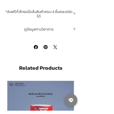
Chugoku Epicon Zinc HB-2
a high-build
*ส่งฟรีทั่วไทยเมื่อสั่งสินค้าครบ 4 ชิ้นคละชนิด
anti-corrosive paint, based on a
ได้
combination of zinc-ASTM D520 II epoxy
*สินค้ามีในสต๊อกพร้อมจัดส่ง
resin and hardener, is quick drying and
ดูข้อมูลทางวิชาการ
gives excellent protection of steel against
salt water and water. This paint is
See Technical Data Sheet ดูข้อมูลทางวิชา
compatible with almost any type of
การคลิ๊กที่นี่
subsequent coat and is highly resistance
to heat, oil, water and solvent.It has also
excellent property , toughness , impact
and abrasion resistance and excellent
Related Products
resistance to oil and solvent.
ขนาดบรรจุ Pack Size:
แกลลอน A+B = 3.785
ลิตร Litres
Covergae ทาได้พื้นที่
25-40 ตารางเมตร ต่อ
ถังชุด (25-40 Sq.M./Set)
Dry Film Thickness ที่ความหนา
50-80
ไมครอน (Microns)