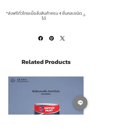
ทำลายเนื้อสี เน้นการยึดเกาะที่ดีเยี่ยม มีคุณสม
บัตรแทรกซึมเข้าไปยึดเกาะถึงเนื้อปูน พร้อม
*ส่งฟรีทั่วไทยเมื่อสั่งสินค้าครบ 4 ชิ้นคละชนิด
คุณสมบัติพิเศษที่เหนือกว่าสีรองพื้นปูนใหม่
ได้
ทั่วไป สามารถทาทับปูนสดได้หลังจากแห้งตัว
*สินค้ามีในสต๊อกพร้อมจัดส่ง In-Stock
แล้วเพียง 2 วัน ใช้ทาบนปูนเก่า ปูนใหม่ และพื้น
ผิวปูนฉาบเรียบได้ดีมาก
TOA Quick Primer is a multi-purposes
concrete primer.
Can be used on both
Related Products
Old and New Concrete, and also
skimcoated wall. Made from "Super Acrylic
Resin", effectively decrease effect of alkali
and salt from destroying the topcoat. It
also can be used on the newly dry
concrete (Within 2 days after concrete
fully dry). Provide great bonding between
surface and topcoat by penetrating into
concrete surface.
Pack Size ขนาดบรรจุ
5 GL. 18.925 ลิตร