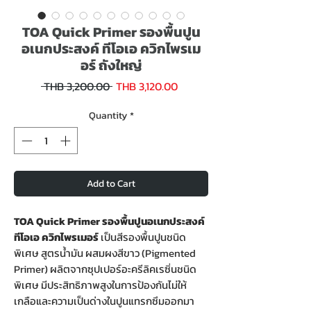
TOA Quick Primer รองพื้นปูน
อเนกประสงค์ ทีโอเอ ควิกไพรเม
อร์ ถังใหญ่
Sale
Regular
 THB 3,200.00 
THB 3,120.00
Price
Price
Quantity
*
Add to Cart
TOA Quick Primer รองพื้นปูนอเนกประสงค์
ทีโอเอ ควิกไพรเมอร์
เป็นสีรองพื้นปูนชนิด
พิเศษ สูตรน้ำมัน ผสมผงสีขาว (Pigmented
Primer) ผลิตจากซุปเปอร์อะครีลิคเรซิ่นชนิด
พิเศษ มีประสิทธิภาพสูงในการป้องกันไม่ให้
เกลือและความเป็นด่างในปูนแทรกซึมออกมา