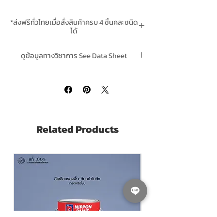
จุดเด่นของ International Interseal 670HS
*ส่งฟรีทั่วไทยเมื่อสั่งสินค้าครบ 4 ชิ้นคละชนิด
Off White รองพื้นอีพ็อกซี่ อินเตอร์เนชั่นแนล
ได้
สีขาว
*สินค้ามีในสต๊อกพร้อมจัดส่ง In-Stock
ป้องกันการกัดกร่อนอย่างดีเยี่ยม เหมาะ
ดูข้อมูลทางวิชาการ See Data Sheet
สำหรับโครงสร้างอุตสาหกรรม, สะพาน,
โรงงานกระดาษ และพื้นที่ชายฝั่ง
ของอินเตอร์ซีล 670 Interseal 670HS Click ค
ใช้ได้กับพื้นผิวหลากหลาย เช่น เหล็กที่มีสนิม,
ลิ๊ก
เหล็กที่ผ่านการพ่นทราย และพื้นผิวที่มีสีเก่า
คงทน
มีปริมาณของแข็งสูง (82% ± 3%) ทำให้มี
การปกคลุมพื้นที่ได้ดี
Related Products
สามารถใช้ได้ทั้ง สเปรย์ไร้อากาศ, สเปรย์ลม,
แปรง และลูกกลิ้ง
วิธีใช้ International Interseal 670HS Off
White รองพื้นอีพ็อกซี่ อินเตอร์เนชั่นแนล สี
ขาว
เตรียมพื้นผิว – ทำความสะอาดพื้นผิวให้
ปราศจากสิ่งสกปรกและสารปนเปื้อน