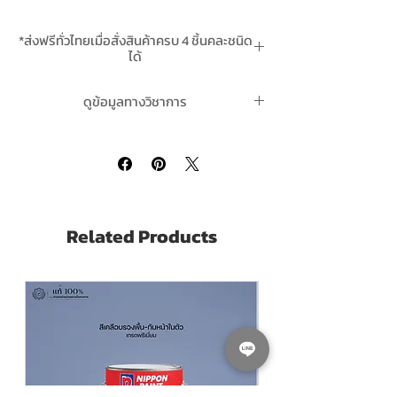
ปกป้องในสภาวะที่มีการกัดกร่อนสูง สามารถใช้
งานเป็นสีรองพื้น สีชั้นกลาง, สีทับหน้า หรือนำ
*ส่งฟรีทั่วไทยเมื่อสั่งสินค้าครบ 4 ชิ้นคละชนิด
ไปใช้เคลือบบนพื้นผิวโดยไม่ต้องมีสีรองพื้นหรือ
ได้
สีทับหน้าในสภาวะแวดล้อมที่ต้องแช่น้ำ เหมาะกับ
**สินค้ามีในสต๊อกพร้อมจัดส่ง
พื้นผิวเหล็ก, เหล็กกัลวาไนซ์, สแตนเลส และพื้น
ดูข้อมูลทางวิชาการ
ผิวผิวที่เคยคยทำสีมาก่อน
สีโจตัน โจตาฟิกซ์ ไพรเมอร์ คลิ๊กที่นี่
Jotun Jotafix EP Primer RED
This is a two
component amine cured epoxy mastic
coating. It is a surface tolerant primer
designed for application with brush and
roller. Specially designed for areas where
Related Products
optimum surface preparation is not
possible or desired. Provides protection in
environments with high corrosivity. Can
be used as primer, mid coat, finish coat or
as single coat system in marine
atmospheric environments. Suitable for
properly prepared carbon steel,
galvanised steel, stainless steel and a