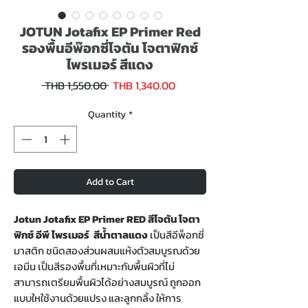
JOTUN Jotafix EP Primer Red
รองพื้นอีพ๊อกซี่โจตัน โจตาฟิกซ์
ไพรเมอร์ สีแดง
Sale
Regular
 THB 1,550.00 
THB 1,340.00
Price
Price
Quantity
*
Add to Cart
Jotun Jotafix EP Primer RED สีโจตัน โจตา
ฟิกซ์ อีพี ไพรเมอร์ สีน้ำตาลแดง
เป็นสีอีพ็อกซี่
มาสติก ชนิดสองส่วนผสมแห้งตัวสมบูรณด้วย
เอมีน เป็นสีรองพื้นที่เหมาะกับพื้นผิวที่ไม่
สามารถเตรียมพื้นผิวได้อย่างสมบูรณ์ ถูกออก
แบบใหใช้งานด้วยแปรง และลูกกลิ้ง ให้การ