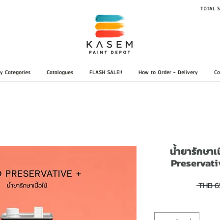
TOTAL S
y Categories
Catalogues
FLASH SALE!!
How to Order - Delivery
Co
น้ำยารักษาเ
Preservat
 THB 6