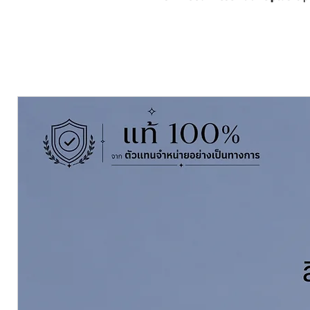
penetrate excellently though the 
protection against fungal on the
old and new wood, and it also can
area.
ขนาดบรรจุ Pack Size:
3.785 Litres 
เฉดสี Colour:
ใส Clear