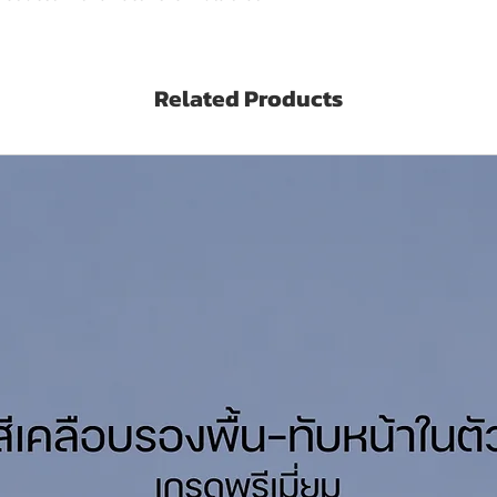
wooden surfaces. It provide a benefit of a
 wood. The product can be used on both
 be used on both interior and exterior
Related Products
ลิตร (1 U.S. Gallon)