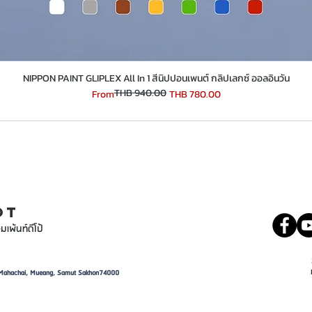
​​​​​​​NIPPON PAINT GLIPLEX All In 1 สีนิปปอนเพนต์ กลิปเลกซ์ ออลอินวัน
THB 940.00
Regular Price
Sale Price
From
THB 780.00
INT
081 5569977
OT
มเพ้นท์ดีโป้
d, Mahachai, Mueang, Samut Sakhon74000