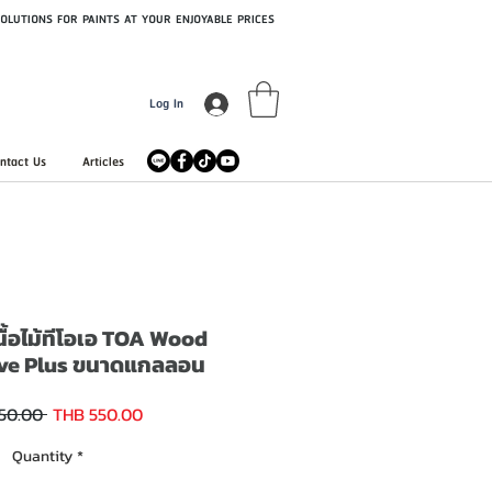
OLUTIONS FOR PAINTS AT YOUR ENJOYABLE PRICES
Log In
ntact Us
Articles
นื้อไม้ทีโอเอ TOA Wood
ive Plus ขนาดแกลลอน
Sale
Regular
50.00 
THB 550.00
Price
Price
Quantity
*