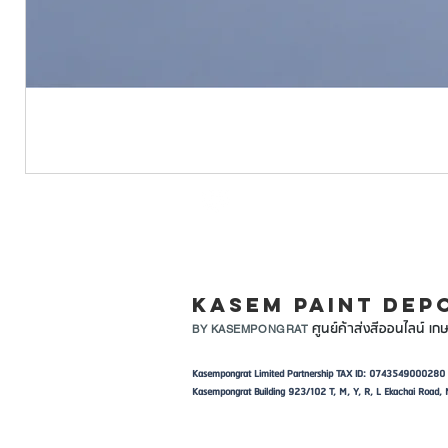
LINE ID: @KASEMPA
KASEM PAINT DEP
ศูนย์ค้าส่งสีออนไลน์ เกษ
BY KASEMPONGRAT
Kasempongrat Limited Partnership TAX ID: 0743549000280
Kasempongrat Building 923/102 T, M, Y, R, L Ekachai Roa