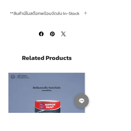
เป็นที่นิยมในหมู่ช่างสีมืออาชีพอละใช้กันอย่าง
กว้างขวาง
**สินค้ามีในสต๊อกพร้อมจัดส่ง In-Stock
คุณสมบัติของ Somic Chemical Paint roller
*ส่งฟรีทั่วไทยเมื่อสั่งสินค้ารวม ชิ้นขึ้นไป Free
4"+Handle ลูกกลิ้งเคมี Somic 4 นิ้ว พร้อมด้าม
delivery is complimentary when purchase
จับเหมาะมือ ใช้งานง่าย น้ำหนักเบา
any 4 or more units in one order
ขนลูกกลิ้งติดแน่น ไม่ร่วงหลุดง่าย
อุ้มสีได้ดี ทาแล้วเรียบเนียน จุ่มสีต่อครั่งทา
ได้พื้นที่มาก
Related Products
เหมาะสำหรับใช้ทา สีน้ำมัน สีอีพ็อกซี สีกัน
เพรียง และสี solvent base อื่นๆ