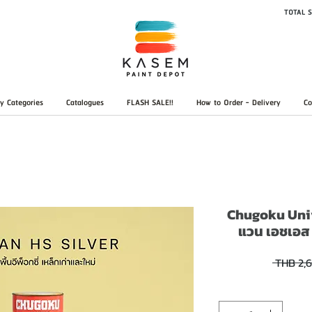
TOTAL S
y Categories
Catalogues
FLASH SALE!!
How to Order - Delivery
Co
Chugoku Univan
แวน เอชเอส ซ
 THB 2,