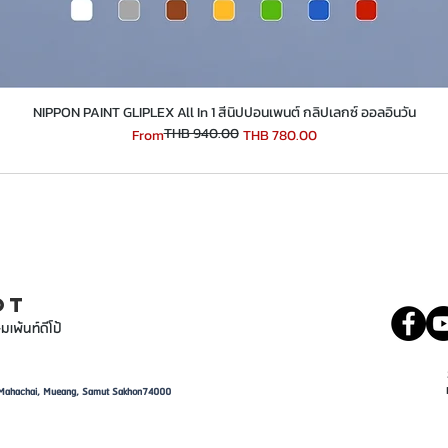
​​​​​​​NIPPON PAINT GLIPLEX All In 1 สีนิปปอนเพนต์ กลิปเลกซ์ ออลอินวัน
THB 940.00
Regular Price
Sale Price
From
THB 780.00
INT
081 5569977
OT
มเพ้นท์ดีโป้
d, Mahachai, Mueang, Samut Sakhon74000