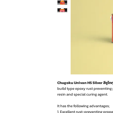
Chugoku Univan HS Silver สีชูโกกุ
build type epoxy rust preventing
resin and special curing agent.
It has the following advantages;
1. Excellent rust-preventing prope