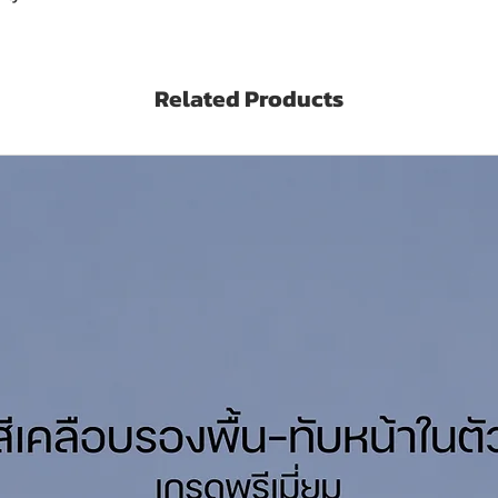
her kind of subsequent paint.
e surface preparation.
y.
Related Products
such as toughness, impact and abrasion
to sea water and fresh water. TECHNICAL
uild Recommended Use As a primer for
orage tank, towers and other steel
 ลิตร
Chugoku CMP31 (สั่งซื้อคลิ๊กที่นี่)
่ยว (Sq.M./Set/Coat)
0-200 Microns