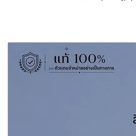
2. Excellent compatibility with ot
3. Excellent adhesion on low grad
4. Excellent application workabilit
5. Excellent physical properties 
resistance.
6. Excellent chemical resistance 
DATA Type Epoxy primer, high b
plants, bridges, exterior of oil st
structures.
Pack Size ขนาดบรรจุ
3.785 Litres
Thinning with ผสมทินเนอร์
ชูโกกุ 
Coverage ทาได้
15-65 ตร.ม./ชุดเที
Dry Film Thickness ที่ความหนา
5