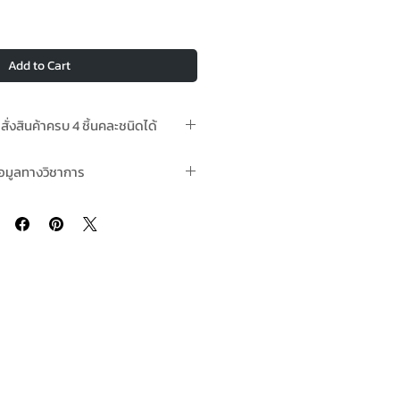
Add to Cart
อสั่งสินค้าครบ 4 ชิ้นคละชนิดได้
าน 2-3 วันทำการหลังชำระเงินแล้ว
้อมูลทางวิชาการ
goku Univan HS Silver