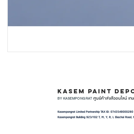
LINE ID: @KASEMPA
KASEM PAINT DEP
ศูนย์ค้าส่งสีออนไลน์ เกษ
BY KASEMPONGRAT
Kasempongrat Limited Partnership TAX ID: 0743549000280
Kasempongrat Building 923/102 T, M, Y, R, L Ekachai Roa