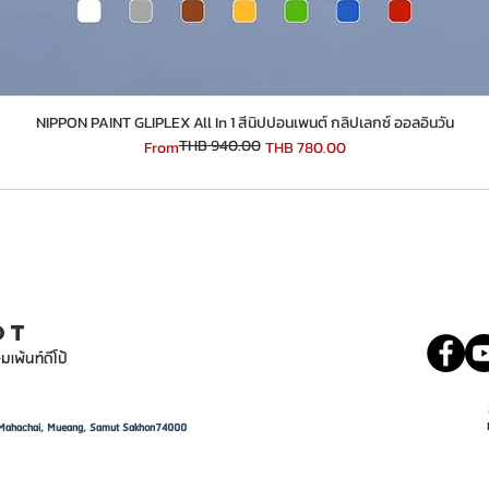
​​​​​​​NIPPON PAINT GLIPLEX All In 1 สีนิปปอนเพนต์ กลิปเลกซ์ ออลอินวัน
THB 940.00
Regular Price
Sale Price
From
THB 780.00
INT
081 5569977
OT
มเพ้นท์ดีโป้
d, Mahachai, Mueang, Samut Sakhon74000