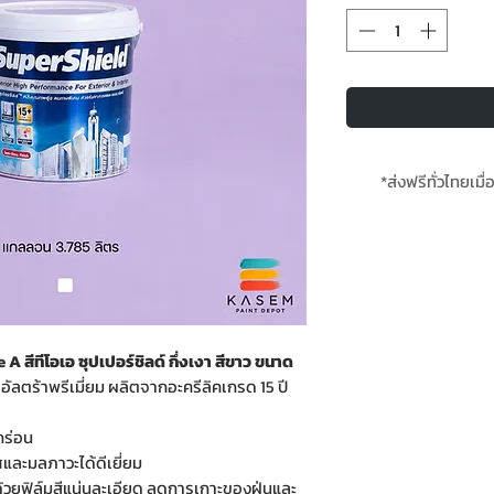
*ส่งฟรีทั่วไทยเมื่
*สินค้ามีใน
สีทีโอเอ ซุปเปอร์ชิลด์ กึ่งเงา สีขาว ขนาด
อัลตร้าพรีเมี่ยม ผลิตจากอะครีลิคเกรด 15 ปี
อกร่อน
และมลภาวะได้ดีเยี่ยม
วยฟิล์มสีแน่นละเอียด ลดการเกาะของฝุ่นและ