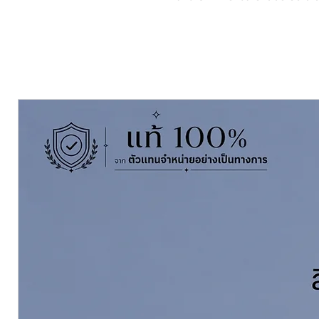
สิ่งสกปรก
มีส่วนผสมของผงสีไทเทเนียม(Tita
ช่วยสะท้อนความร้อนได้สูงสุดถึง
ทั่วไป ผสมสารป้องกันเชื้อราและต
ปราศจากสารปรอทและสารตะกั่ว ปล
TOA Supershield Semigloss
is a
emulsion paint, which can be used
SuperShield won 1st prize Wor
reflection standard USA, help 
SuperShield as proven evidence
and the only brand with 15 ye
Acrylic self-cleaning technolo
self-cleaning ability.
Greenovation technology free 
Extra low odor.
Suitable for Green Building st
Certified by Thai and Singapor