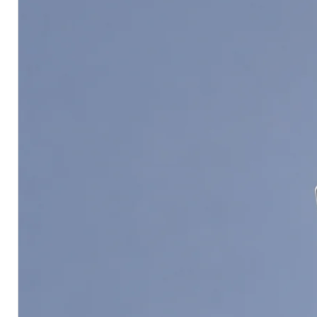
Pack Size ขนาดบรรจุ
3.785 ลิตร L
Finishing ฟิล์มสี
Semigloss กึ่งเงา
Thinning With ผสมด้วย
น้ำสะอาด
Coverage ทาได้พื้นที่
35-40 ตร.ม./ถ