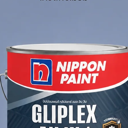
itres
 Clean Water
ัง/เที่ยว (Sq.M./Drum/Coat)