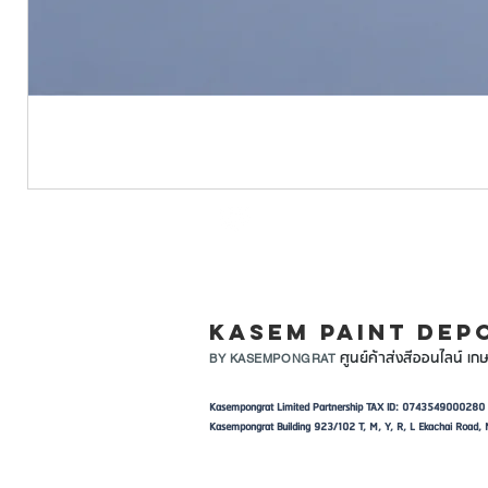
LINE ID: @KASEMPA
KASEM PAINT DEP
ศูนย์ค้าส่งสีออนไลน์ เกษ
BY KASEMPONGRAT
Kasempongrat Limited Partnership TAX ID: 0743549000280
Kasempongrat Building 923/102 T, M, Y, R, L Ekachai Roa