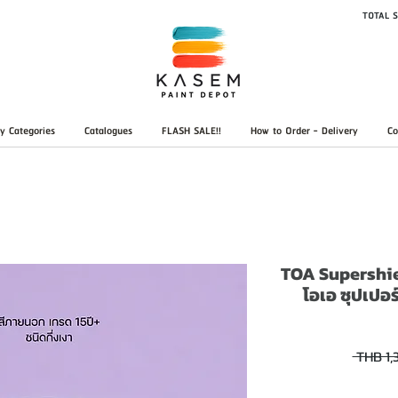
TOTAL S
y Categories
Catalogues
FLASH SALE!!
How to Order - Delivery
Co
TOA Supershie
โอเอ ซุปเปอร์
 THB 1,