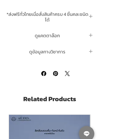
และตะกั่ว เป็นมิตรต่อสื่งแวดล้อม ทาได้พื้นที่
มาก สามารถทาได้บนพื้นผิวคอนกรีต อิฐ ยิปซั่ม
*ส่งฟรีทั่วไทยเมื่อสั่งสินค้าครบ 4 ชิ้นคละชนิด
ฝ้า เพดาน เพิ่มคุณภาพการยึดเกาะและยืดอายุ
ได้
การใช้งานให้ได้เต็มคุณภาพโดยทา
รองพื้นปูน
*สินค้ามีในสต๊อกพร้อมจัดส่ง
เก่าทีโอเอ โฟร์ซีซั่นส์ TOA 4Seasons Super
ดูแคตตาล๊อก
Primer A1100
หรือ
รองพื้นปูนใหม่ ทีโอเอ โฟร์
ซีซั่นส์ TOA 4seasons A1111
ตามสภาพพื้นผิว
ของสีน้ำทีโอเอ โฟร์ซีซั่นส์ TOA 4seasons
ดูข้อมูลทางวิชาการ
ก่อนทาสีจิง
ภายนอก ด้าน คลิ๊ก
ของ สีน้ำทีโอเอ โฟร์ซีซั่นส์ TOA 4Seasons
TOA 4Seasons EXTERIOR Matt
is a 100%
ภายนอก ชนิดด้าน คลิ๊ก
Acrylic Matt Finish EXTERIOR PAINT. Can
be use on Both interior and exterior area.
The TOA 4seasons exterior matt is
especially designed to be used in Hot
Related Products
Country. Good surface hiding. Resistance
to alkali and fungus with ability to reflect
over 95% of external heat and up to 12%
Temperature reduction.
ขนาดบรรจุ
3.785 ลิตร หรือ 1 แกลลอน (3.785