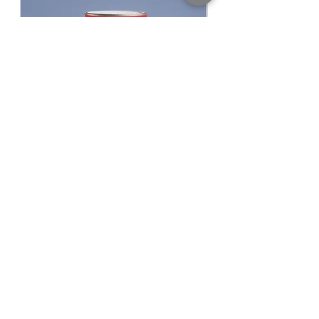
Litres Pack Size)
Finishing ชนิดของฟิล์มสี
ด้าน Matt Finish
Thinning with ผสมด้วย
น้ำสะอาด Clean
Water
Covergae ทาได้
35-40 ตร.ม./แกลลอน/เที่ยว
(Sq.M./gallon/Coat)
เฉดสี
สามารถเลือกเฉดสีที่ต้องการได้ที่รูป
สินค้า หากต้องการเฉดสีอื่นนอกเหนือจากนี้
โปรดสอบถามที่
Line: @Kasempaint
​​​​​​​NIPPON PAINT GLIPLEX All In 1 สีนิปปอน
NIPPON PAINT Junior 
เพนต์ กลิปเลกซ์ ออลอินวัน
รองพื้นปูนใหม่นิปปอน จูเ
THB 940.00
Regular Price
Sale Price
From
THB 780.00
KASEM PAINT DEPOT
ศูนย์ค้าส่งสีออนไลน์ เกษมเพ้นท์ดีโป้
BY KASEMPONGRAT