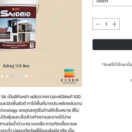
Select
*ส่งฟรีทั่วไทยเมื่
*สินค้าสั่งโรงงา
ของส
P SA เป็นสีทับหน้า ผลิตจากกาวอะครีลิคแท้ 100
ะปิดพื้นผิวดี ทาได้พื้นที่มากประหยัดพลังงาน
nology ลดอุณหภูมิในบ้านให้เย็นสบาย สีไม่
 ไม่จับฝุ่นและเช็ดล้างทำความสะอาดได้ง่าย
านต่อน้ำด่าง คราบเกลือ การเกิดเชื้อราและ
ะกั่ว ปลอดภัยต่อผู้ใช้และผู้อยู่อาศัย เป็น