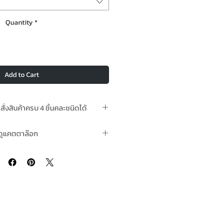
Quantity
*
Add to Cart
อสั่งสินค้าครบ 4 ชิ้นคละชนิดได้
น 2-3 วันทำการหลังชำระเงินแล้ว
ดูแคตตาล๊อก
ี JBP SA คลิ๊กที่นี่