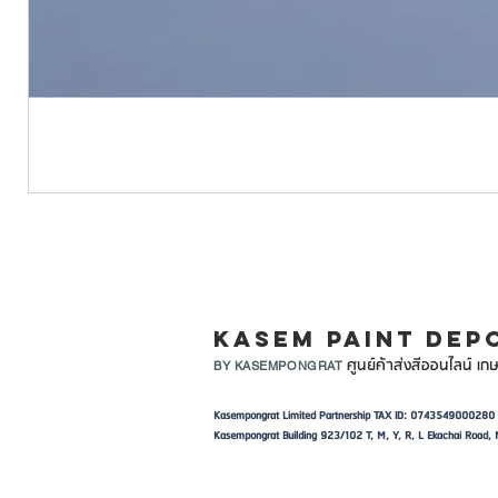
LINE ID: @KASEMPA
KASEM PAINT DEP
ศูนย์ค้าส่งสีออนไลน์ เกษ
BY KASEMPONGRAT
Kasempongrat Limited Partnership TAX ID: 0743549000280
Kasempongrat Building 923/102 T, M, Y, R, L Ekachai Roa