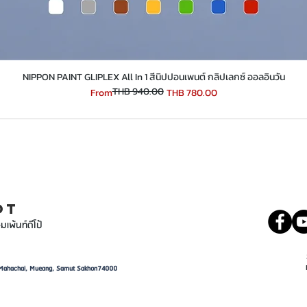
​​​​​​​NIPPON PAINT GLIPLEX All In 1 สีนิปปอนเพนต์ กลิปเลกซ์ ออลอินวัน
THB 940.00
Regular Price
Sale Price
From
THB 780.00
INT
081 5569977
OT
มเพ้นท์ดีโป้
d, Mahachai, Mueang, Samut Sakhon74000