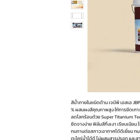
สีน้ำภายในชนิดด้าน เจบีพี เอสเอ JB
% ผสมผงสีคุณภาพสูง ให้การยึดเกาะแล
ลดโลกร้อนด้วย Super Titanium Tech
ซีดจางง่าย ฟิล์มสีกึ่งเงา เรียบเนียน
ทนทานต่อสภาวะอากาศได้ดีเยี่ยม ทนท
ตะไคร่น้ำได้ดี ไม่ผสมสารปรอท และสารต