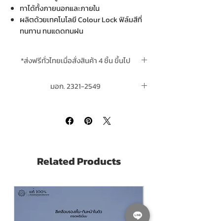
ทาได้ทั้งภายนอกและภายใน
ผลิตด้วยเทคโนโลยี Colour Lock ฟิล์มสีที่
ทนทาน ทนแดดทนฝน
มีคุณสมบัติพิเศษ คงทนและปกป้องดีเยี่ยม
เปรียบเทียบกับสีทั่วไป
*ส่งฟรีทั่วไทยเมื่อสั่งสินค้า 4 ชิ้น ขึ้นไป
ลดการเกาะของฝุ่น ชะล้างตัวเองเมื่อถูกน้ำ
ฝน
*สินค้ามีในสต๊อกพร้อมจัดส่ง
มอก. 2321-2549
สีสดใสยาวนาน ปกป้องให้สวยทนทานนานนับ
ปี
ปราศจากสารปรอทและสารตะกั่ว
เหมาะสำหรับ พื้นผิวคอนกรีต ซีเมนต์
กระเบื้องใยหินและงานไม้ ใช้ได้ทั้งภายในและ
นอกอาคาร โดยเฉพาะอย่างยิ่งอาคารสูงที่
ต้องการความทนทานเป็นพิเศษ
Related Products
ICI Dulux Weathershield Ultima
is an
Ultra Premium Grade Acrylic Paint from ICI
Dulux
For Both Exterior and Interior areas.