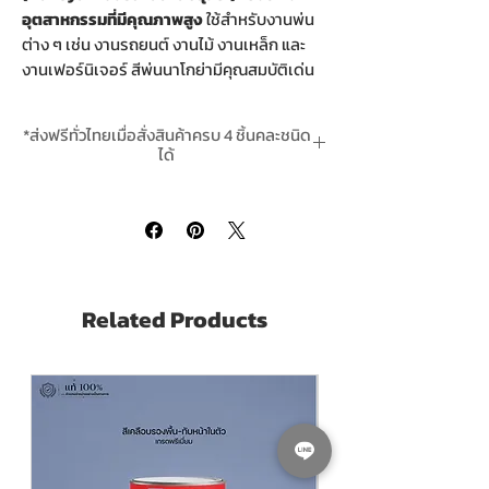
อุตสาหกรรมที่มีคุณภาพสูง
ใช้สำหรับงานพ่น
ต่าง ๆ เช่น งานรถยนต์ งานไม้ งานเหล็ก และ
งานเฟอร์นิเจอร์ สีพ่นนาโกย่ามีคุณสมบัติเด่น
หลายประการ เช่น:
แห้งเร็ว
: ช่วยลดเวลาในการทำงาน
*ส่งฟรีทั่วไทยเมื่อสั่งสินค้าครบ 4 ชิ้นคละชนิด
ยึดเกาะดี
: ทำให้สีติดทนนาน ไม่หลุดร่อนง่าย
ได้
คงทน
**สินค้ามีในสต๊อกพร้อมจัดส่ง
ปกป้องการเกิดสนิม
: เหมาะสำหรับงานที่
ต้องการความทนทาน
ฟิล์มสีเรียบเนียน
: ให้ผิวงานที่สวยงาม เรียบ
สีพ่นนาโกย่ามีหลายเฉดสีให้เลือก เช่น สีขาว
สีดำ และสีอื่น ๆ ตามความต้องการของผู้ใช้งาน
Related Products
ขนาดบรรจุ - ขนาดแกลลอน 3.2 ลิตร (3.2
Litres Gallon Size)