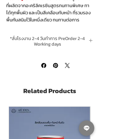
ที่ผลิตจากอะคริลิคเรซินสูตรทนทานพิเศษ ทา
ได้ทุกพื้นผิว และเป็นสีเคลือบทับหน้า ที่รวมรอง
พื้นกันสนิมไว้ในหนึ่งเดียว ทนทานต่อการ
กัดกร่อน ป้องกันการเกิด สนิมอย่างมี
ประสิทธิภาพ เนื้อฟิล์มหนาเรียบเนียน แห้งเร็ว
*สั่งโรงงาน 2-4 วันทำการ PreOrder 2-4
ยึดเกาะดีเยี่ยม ครบระบบจบทุกงานเหล็ก
ดูแคต
Working days
ตาล็อกคลิ๊กที่นี่
*ส่งฟรีทุกโหล Free Delivery
Kobe Galvanized Spray 2 in 1
is a high
quality acrylic resin spray as a primer and
topcoat in one can.
Can be use on all types of metal.
Related Products
Quick Dry. Smooth spray. Strong
adhesion to surfaces.
One can can be used as a primer and
topcoat.
Pack Size ขนาดบรรจุ
400CC. X12 กระป๋อง
(12 Cans Pack)