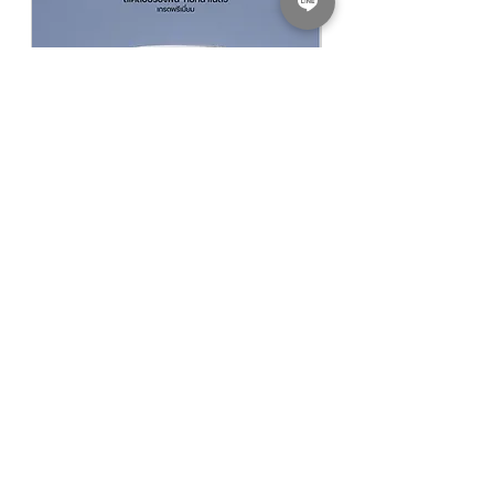
​​​​​​​NIPPON PAINT GLIPLEX All In 1 สีนิปปอน
NIPPON PAINT Junior 
เพนต์ กลิปเลกซ์ ออลอินวัน
รองพื้นปูนใหม่นิปปอน จูเ
THB 940.00
Regular Price
Sale Price
From
THB 780.00
KASEM PAINT DEPOT