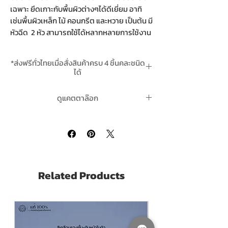
เฉพาะ ยึดเกาะกับพื้นผิวต่างๆได้ดีเยี่ยม อาทิ
เช่นพื้นผิวเหล็ก ไม้ คอนกรีต และหวาย เป็นต้น มี
หัวฉีด 2 หัว สามารถใช้ได้หลากหลายการใช้งาน
ยิ่งขึ้น
*ส่งฟรีทั่วไทยเมื่อสั่งสินค้าครบ 4 ชิ้นคละชนิด
กรุณาเลือก "เลขเฉดสีที่ต้องการ" เมื่อสั่งซื้อ
ได้
*สินค้าสั่งล่วงหน้า 2-3 วันทำการหลังชำระเงิน
ดูแคตตาล็อกของสีสเปรย์เลย์แลนด์ Leyland
ดูแคตตาล๊อก
แล้ว
Spray Paint คลิ๊กที่นี่
Pack Size ขนาดบรรจุ 400 cc. X 12 Cans (1
ของสีสเปรย์เลย์แลนด์ Leyland Spray Paint
Dozen) 1โหล
คลิ๊กที่นี่
ราคาสำหรับสีมาตรฐาน สำหรับเบอร์ตาม
ตัวอย่างเฉดสีที่รูปสินค้าเท่านั้น
Related Products