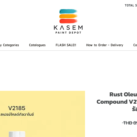
TOTAL S
y Categories
Catalogues
FLASH SALE!!
How to Order - Delivery
Co
Rust Oleu
Compound V218
รั
 THB 8