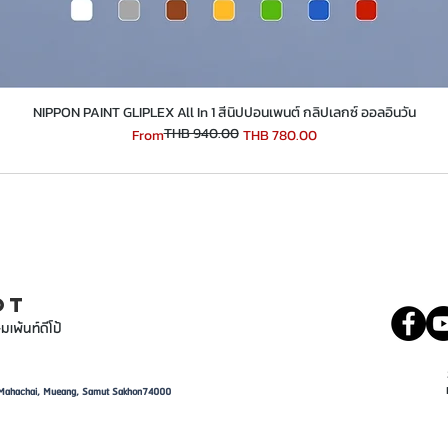
​​​​​​​NIPPON PAINT GLIPLEX All In 1 สีนิปปอนเพนต์ กลิปเลกซ์ ออลอินวัน
THB 940.00
Regular Price
Sale Price
From
THB 780.00
INT
081 5569977
OT
มเพ้นท์ดีโป้
d, Mahachai, Mueang, Samut Sakhon74000