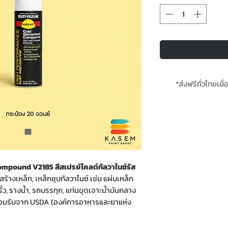
*ส่งฟรีทั่วไทยเมื่
**สินค้
mpound V2185 สีสเปรย์โคลด์กัลวาไนซ์รัส
้างเหล็ก, เหล็กชุบกัลวาไนซ์ เช่น แผ่นเหล็ก
 รั้ว, รางน้ำ, รถบรรทุก, แท่นขุดเจาะน้ำมันกลาง
รยอมรับจาก USDA (องค์การอาหารและยาแห่ง