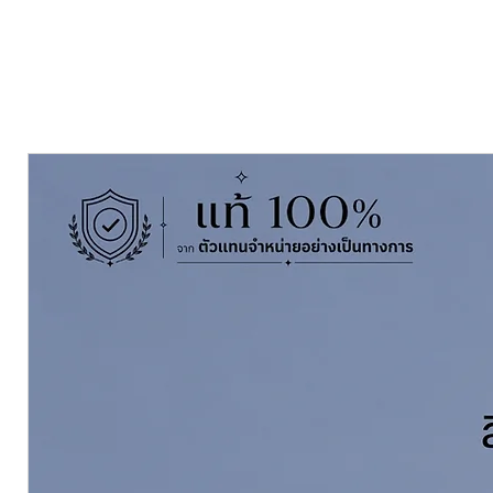
คุณสมบัติ
•Rust Oleum Cold Galvanizing Co
เลี่ยม เทาเป็นสีรองพื้นที่มี
เมทัลลิกซิ
•ให้การป้องกันการกัดกร่อนได้ดีเยี่ยม
•Rust Oleum Cold Galvanizing Co
เลี่ยม เทา เป็นสีซ่อมกัลวาไนซ์ตาม
Pack Size ขนาดบรจุ
กระป๋อง 20 ออ
Coverage พ่นได้พื้นที่
1.5-3 ตร.ม./ก
Thickness ) ขึ้นอยู่กับความหนาที่พ่น
Dry Film Thickness ความหนาฟิล์มเ
Touch Dry in แห้งสัมผัสได้
10-20 น
Recoating Interval (Hours) แห้งท
Around 1 Hours or after 24 Hours
ดูข้อมูลทางวิชาการคลิ๊กที่นี่ See Te