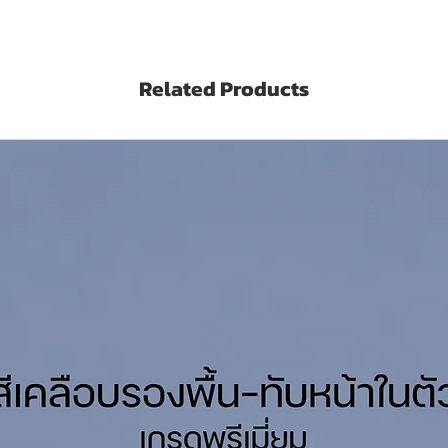
mpound V2185 สีสเปรย์โคลด์กัลวาไนซ์รัสโอ
งค์มากถึง 93%
Related Products
mpound V2185 สีสเปรย์โคลด์กัลวาไนซ์รัสโอ
มาตรฐาน ASTM A 780
นซ์ (ประมาณ 591.47 มิลิลิตร)
ระป๋อง/เที่ยว (Sq.M./Can/Coat depending on
มื่อแห้ง
25-50 ไมครอน (Microns)
าที (Minutes)
าทับได้
1ชม. หรือ หลังจาก 24 ชม. ไปแล้ว
chnical Datasheet Click