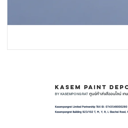
LINE ID: @KASEMPA
KASEM PAINT DEP
ศูนย์ค้าส่งสีออนไลน์ เกษ
BY KASEMPONGRAT
Kasempongrat Limited Partnership TAX ID: 0743549000280
Kasempongrat Building 923/102 T, M, Y, R, L Ekachai Roa