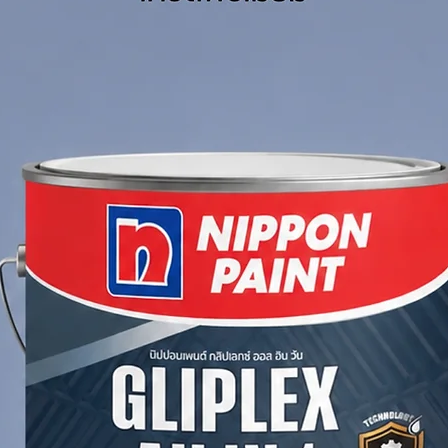
 / ลิตร / เที่ยว
–50 ตร.ม. / เที่ยว
ดลงตามความหนาฟิล์มและการสูญเสียจากละอองสี
ีแบบพ่นประมาณ 5.3 ตร.ม./ลิตร และค่าปฏิบัติ
็ก งานเรือ หรืองานโลหะที่ต้องการฟิล์มสีดำ
ional Intertuf 16 Bituminous 5 ลิตร
เป็นตัว
งานป้องกันสนิมที่ต้องการความคุ้มค่า
inous Black 5L
ne-component, high-build bituminous black
otection of steel and metal surfaces. It is
 maintenance, and repair applications
coating is required.
lack coating