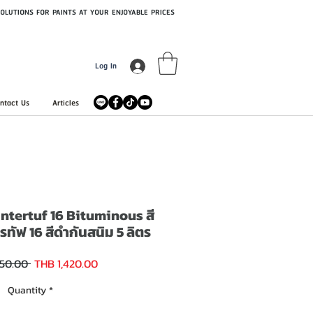
OLUTIONS FOR PAINTS AT YOUR ENJOYABLE PRICES
Log In
ntact Us
Articles
Intertuf 16 Bituminous สี
รทัฟ 16 สีดำกันสนิม 5 ลิตร
Sale
Regular
450.00 
THB 1,420.00
Price
Price
Quantity
*