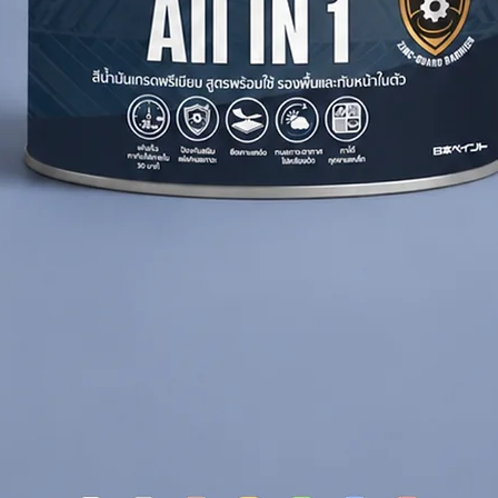
from rust
tal, and maintenance work
, or spray
er coat
by brush/roller
q.m. per coat
nding on surface condition, application
terial loss