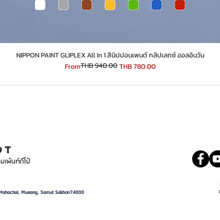
​​​​​​​NIPPON PAINT GLIPLEX All In 1 สีนิปปอนเพนต์ กลิปเลกซ์ ออลอินวัน
THB 940.00
Regular Price
Sale Price
From
THB 780.00
INT
081 5569977
OT
มเพ้นท์ดีโป้
d, Mahachai, Mueang, Samut Sakhon74000