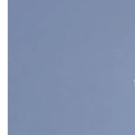
พื้นที่ใช้งานโดยประมาณ
การทา / กลิ้ง: ประมาณ
9–10 ตร.ม.
ขนาด 5 ลิตร พื้นที่โดยประมาณ
45
หากใช้งานพ่น พื้นที่จริงอาจล
โดยข้อมูลอ้างอิงระบุค่าทางทฤษฎ
ประมาณ 3.2 ตร.ม./ลิตร
สรุป:
ถ้าต้องการ
สีดำกันสนิมสำหรับงานเหล
หนาและปกป้องพื้นผิวได้ดี
Internat
เลือกที่เหมาะสำหรับงานซ่อมบำรุงและ
International Intertuf 16 Bitum
International Intertuf 16 is a o
coating designed for economical pr
suitable for marine, steel, metal,
where a durable black protective 
Key Features
One-component bituminous b