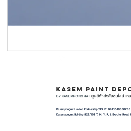
LINE ID: @KASEMPA
KASEM PAINT DEP
ศูนย์ค้าส่งสีออนไลน์ เกษ
BY KASEMPONGRAT
Kasempongrat Limited Partnership TAX ID: 0743549000280
Kasempongrat Building 923/102 T, M, Y, R, L Ekachai Roa