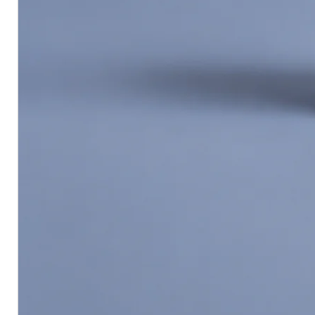
High-build protective film
Helps protect steel and metal 
Suitable for marine, steel, me
Can be applied by brush, roller
Size:
5 Liters
Estimated Coverage
Approx.
9–10 sq.m. per liter p
5L can covers approx.
45–50 s
Actual coverage may vary depe
method, film thickness, and ma