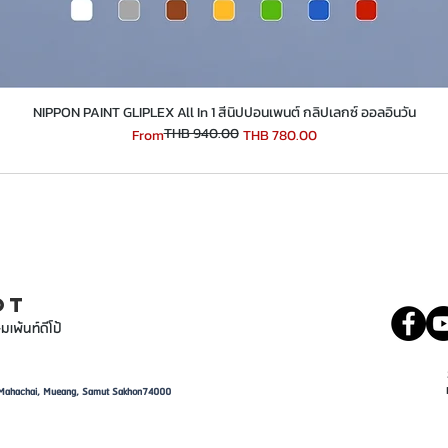
​​​​​​​NIPPON PAINT GLIPLEX All In 1 สีนิปปอนเพนต์ กลิปเลกซ์ ออลอินวัน
THB 940.00
Regular Price
Sale Price
From
THB 780.00
INT
081 5569977
OT
มเพ้นท์ดีโป้
d, Mahachai, Mueang, Samut Sakhon74000