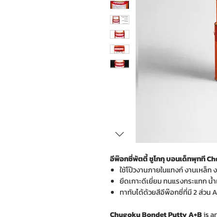
อีพ๊อกซี่พัตตี้ ชูโกกุ บอนเด็ทพุท
ใช้โป๊วงานภายในแทงก์ งานเหล็ก ง
ยึดเกาะดีเยี่ยม ทนแรงกระแทก น้ำเ
ทาทับได้ด้วยสีอีพ๊อกซี่ที่มี 2 ส่วน
Chugoku Bondet Putty A+B
is a