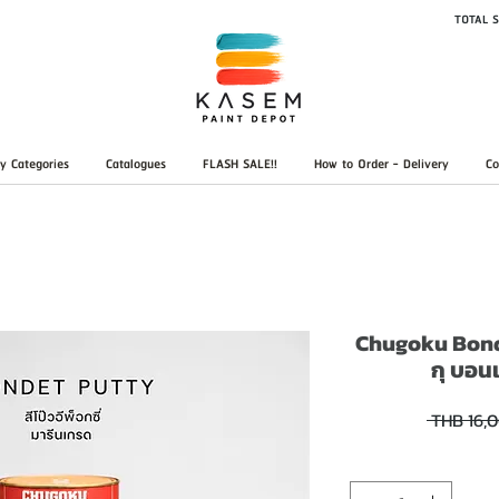
TOTAL S
y Categories
Catalogues
FLASH SALE!!
How to Order - Delivery
Co
Chugoku Bondet
กุ บอนเ
 THB 16,