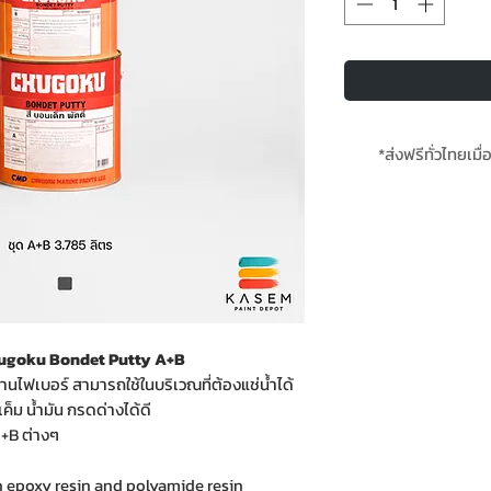
*ส่งฟรีทั่วไทยเมื่
*สินค้
ที Chugoku Bondet Putty A+B
านไฟเบอร์ สามารถใช้ในบริเวณที่ต้องแช่น้ำได้
ค็ม น้ำมัน กรดด่างได้ดี
 A+B ต่างๆ
n epoxy resin and polyamide resin