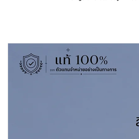
combination
Excellent Adhesive Properties
Impact,abrasion chemical resista
acide.
Use as a putty on Tank Interior,
area
Epoxy Coating can be applied
Pack Size ขนาดบรรจุ
แกลลอน 5 กก