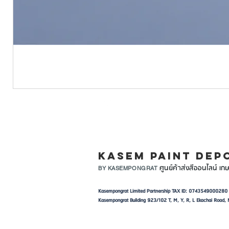
LINE ID: @KASEMPA
KASEM PAINT DEP
ศูนย์ค้าส่งสีออนไลน์ เกษ
BY KASEMPONGRAT
Kasempongrat Limited Partnership TAX ID: 0743549000280
Kasempongrat Building 923/102 T, M, Y, R, L Ekachai Roa