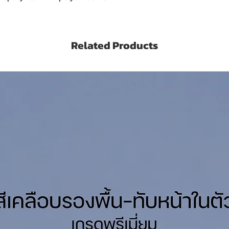
nce to salt water, oil, alkali and dilute
Related Products
 Steel, Fiber etc. Eligible to use underwater
 on top
. (Kilograms)