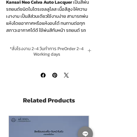
Kansai Neo Celva Auto Lacquer
เป็นสีพ่น
รถยนต์ชนิดไนโตรเซลลูโลส เนื้อสีสูง ให้ความ
เงางาม เป็นสีส่วนเดียวใช้งานง่าย สามารถพ่น
แห้งโดยอากาศหรือแห้งอบได้ ทนทานต่อทุก
สภาวะอากาศได้ดี ใช้พ่นสีทับหน้า รถยนต์ รถ
มอเตอร์ไซค์ รถบรรทุก เครื่องมือ เครื่องจักร
เฟอร์นิเจอร์ และงานไม้ต่างๆ
*สั่งโรงงาน 2-4 วันทำการ PreOrder 2-4
เนื้อสีสูง ให้ฟิล์มสีที่หนากว่า ลดรอบการพ่น
Working days
ประหยัดเวลาและแรงงาน
*ส่งฟรีเมื่อสั่งสินค้าใดก็ได้รวม 4 ชิ้นขึ้นไป Free
แห้งเร็ว ให้ความเงาสูงและให้ความเงาคงทน
Delivery is included when buying 4 or
ทนทานต่อสภาวะอากาศและน้ำมันได้ดี
more units per order.
ใช้พ่นและทาได้ แห้งผิวภายใน 10-15 นาที
SEE FULL CATALOGUES CLICK ดูแคตตา
Related Products
ล็อกเต็มคลิ๊กที่นี่
Kansai Neo Celva Auto Lacquer
is a high
solid nitro cellulose automative lacquer,
available in wide range of colours.
For Painting Cars, Motobike,