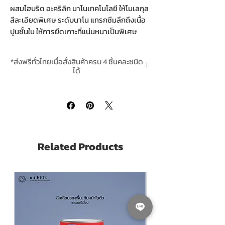
ผสมไฮบริด อะคริลิก นาโนเทคโนโลยี ให้โมเลกุล
สีละเอียดพิเศษ ระดับนาโน แทรกซึมลึกถึงเนื้อ
ปูนชั้นใน ให้การยึดเกาะที่แน่นหนาเป็นพิเศษ
เพิ่มความ ทนทาน เหมาะสำหรับภายนอกและ
ภายในอาคาร ที่ต้องการความทนทานต่อสภาวะ
*ส่งฟรีทั่วไทยเมื่อสั่งสินค้าครบ 4 ชิ้นคละชนิด
อากาศเป็นพิเศษ
ได้
*สินค้ามีในสต๊อกพร้อมจัดส่ง
คุณสมบัติ
ให้การยึดเกาะดีเยี่ยม ฟิล์มสีไม่หลุดล่อน
ทนทานต่อทุกสภาวะ ช่วยให้ฟิล์มสีทนทาน
ยาวนาน
ป้องกันการเกิดเชื้อรำและตะไคร่น้ำได้ดีเยี่ยม
Related Products
สามารถเช็ดล้ำงทำความสะอาดได้
กลิ่นอ่อน สารระเหยต่ำ ปลอดภัยและปราศจาก
สารปรอทและตะกั่ว
Nippon HybridShield Semigloss FOR
INTERIOR is a 100% Acrylic paint with
HYBRID ACRYLIC NANO TECHNOLOGY,