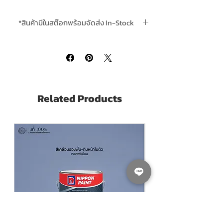
อุตสาหกรรม จากสีโจตัน
ใช้ทารองพื้นบนเหล็ก อลูมิเนียมที่เตรียมพื้น
*สินค้ามีในสต๊อกพร้อมจัดส่ง In-Stock
ผิวแล้ว และไม้ต่างๆ 1-2 เที่ยวตามต้องการ
ทาทับได้ด้วย
สีน้ำมันโจตัน Jotun Alkyd
*ส่งฟรีเมื่อสั่งสินค้าใดก็ได้รวม 4 ชิ้นขึ้นไป Free
High Gloss
หรือ สีน้ำมันอื่นๆ
Delivery is included when buying 4 or
more units per order.
Jotun Alkyd Primer Red
is one
component oxidatively drying alkyd
coating.
Related Products
Can be used as primer or mid coat in
atmospheric environments.
Suitable for properly prepared carbon
steel, aluminum and wooden
substrates.
Alkyd Enamel, such as
Jotun Alkyd
High Gloss
or any One Pack Alkyd
enamels from any brands.
Pack Size ขนาดบรรจุ 20 ลิตร Litres
Thinning With ผสมด้วย
ทินเนอร์ ทินเนอร์โจ