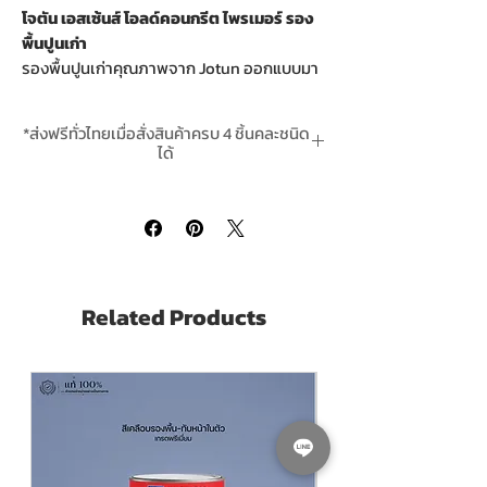
โจตัน เอสเซ้นส์ โอลด์คอนกรีต ไพรเมอร์ รอง
พื้นปูนเก่า
รองพื้นปูนเก่าคุณภาพจาก Jotun ออกแบบมา
เพื่อ
ซึมลึกและเสริมความแข็งแรงให้พื้นผิวปูน
ที่เสื่อมสภาพ
ช่วยลดการดูดซึม เพิ่มการยึด
*ส่งฟรีทั่วไทยเมื่อสั่งสินค้าครบ 4 ชิ้นคละชนิด
เกาะของสีทับหน้า Jotun Essence Old
ได้
Concrete Primer รองพื้นปูนเก่า สูตรน้ำมัน
*สินค้ามีในสต๊อกพร้อมจัดส่ง
สีใส โจตันลดปัญหาสีลอกล่อน เหมาะสำหรับ
งานรีโนเวททั้งภายในและภายนอก
คุณสมบัติเด่น:
รองพื้นสำหรับ
ปูนเก่าโดยเฉพาะ
Related Products
ซึมลึก ช่วยเสริมความแข็งแรงให้พื้นผิว
ลดการดูดซึม ช่วยประหยัดสีทับหน้า
เพิ่มการยึดเกาะ ลดปัญหาสีลอก
เหมาะสำหรับงานซ่อมแซมและรีโนเวท
พื้นที่ทาได้:
ประมาณ 35–40 ตารางเมตร / แกลลอน / 1