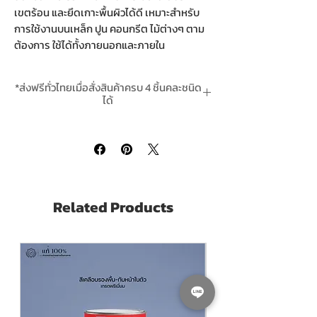
เขตร้อน และยึดเกาะพื้นผิวได้ดี เหมาะสำหรับ
การใช้งานบนเหล็ก ปูน คอนกรีต ไม้ต่างๆ ตาม
ต้องการ ใช้ได้ทั้งภายนอกและภายใน
Nakoya Super Spar Matt Enamel
is an
*ส่งฟรีทั่วไทยเมื่อสั่งสินค้าครบ 4 ชิ้นคละชนิด
alkyd enamel for steel, concrete, wood.
ได้
Quick dry. Tough Dry in 1-2 Hours
*สั่งล่วงหน้า 1-2 วันทำการ Pre-Order takes 1-
Suitable for tropical climate countries
2 Working days
Good adhesion to surfaces
For both interior and exterior areas.
Pack Size ขนาดบรรจุ
3.5 ลิตร Litres
Related Products
Finishing ฟิล์มสี
MATT ด้าน
Thinning with ผสมด้วย
ทินเนอร์ 3เอ พาว
เวอร์โค้ท 3A PowerCoat Thinner สั่งซื้อคลิ๊ก
ที่นี่
Coverage ทาได้พื้นที่
30-35 ตร.ม./ชุด/เที่ยว
(Sq.M./Set/Coat)