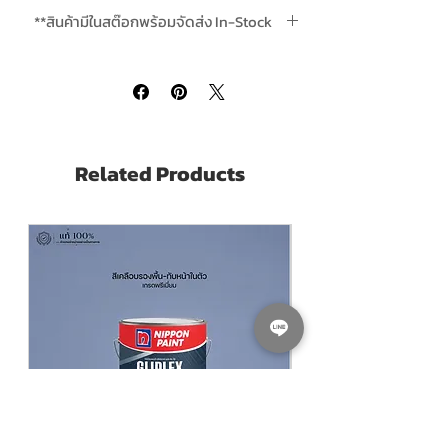
ทาสีได้เรียบเนียน ไม่มีขนหลุดหรือติดกับผิว
**สินค้ามีในสต๊อกพร้อมจัดส่ง In-Stock
ช่วยประหยัดสี ออกแบบให้กระจายสีได้ดี ดูด
สีดี
***ส่งฟรีเมื่อสั่งสินค้าใดก็ได้รวม 4 ชิ้นขึ้นไป
**ซื้อยกโหล ส่งฟรีทุกโหล Free Delivery is
Nippon Paint Brush 1.5"
is a Paint Brush
included when buying 4 or more units per
suitable for Decorative and Oil-Base Paint
order.
High Quality. Durable and Can be
reuseable
Related Products
Provide smooth finish on surfaces.
Less hair fall.
Come in variety of sizes to suit your
need.