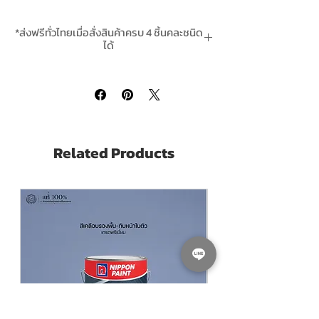
Nippon Paint Mohair Roller REFILL อะไหล่
ลูกกลิ้งทาสี นิปปอน7" ขนโมแฮร์ อย่างดี
*ส่งฟรีทั่วไทยเมื่อสั่งสินค้าครบ 4 ชิ้นคละชนิด
ขนาด Dimensions:
ลูกกลิ้ง:
เส้นผ่าศูนย์กลาง
ได้
2 นิ้ว x ยาว 7
นิ้ว
*สินค้ามีในสต๊อกพร้อมจัดส่ง
Nippon Paint Mohair Roller REFILL
อะไหล่ลูกกลิ้งทาสี นิปปอน7" ขนโมแฮร์
อย่างดี ทนทานต่อทินเนอร์ได้ดีเยี่ยม ใช้ทาสี
ได้ทุกชนิดแม้แต่สี
Related Products
ขนสั้นและหนา ลดการกระเด็นของสีเมื่อทา
ผลิตจากวัสดุ Mohair Fiber คุณภาพสูง ขน
ร่วงน้อย
ออกแบบเพื่อความเรียบเนียนในการทา ทำให้
ฟิล์มสีเรียบสวยขึ้น
Nippon Paint 7" Roller REFILL is a short
hair roller that can be used to paint all
kind of paints, made of Mohair
Fiber, designed for smoother result and
finishing.