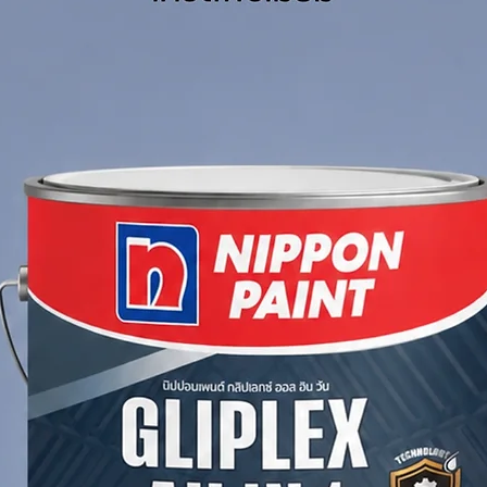
Clean Water
ัง/เที่ยว (Sq.M./Drum/Coat)
Here to see Technical Data Sheet