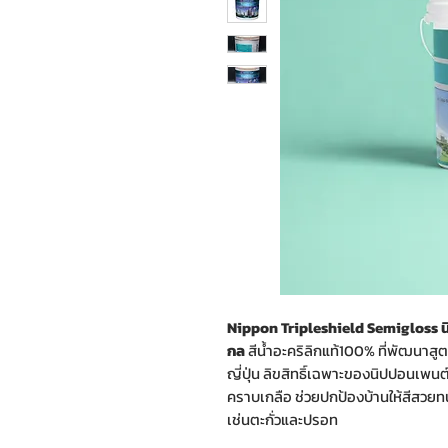
Nippon Tripleshield Semigloss นิป
กล
สีน้ำอะคริลิกแท้100% ที่พัฒนาสู
ญี่ปุ่น ลิขสิทธิ์เฉพาะของนิปปอนเพนต
คราบเกลือ ช่วยปกป้องบ้านให้สีสวย
เช่นตะกั่วและปรอท