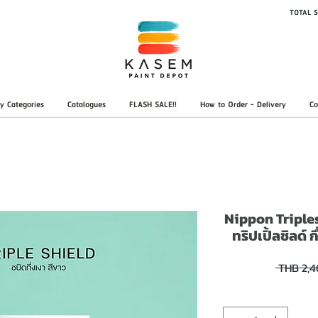
TOTAL S
y Categories
Catalogues
FLASH SALE!!
How to Order - Delivery
Co
Nippon Triple
ทริปเปิ้ลชิลด์ 
 THB 2,4