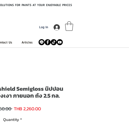
OLUTIONS FOR PAINTS AT YOUR ENJOYABLE PRICES
Log In
ntact Us
Articles
shield Semigloss นิปปอน
กึ่งเงา ภายนอก ถัง 2.5 กล.
Sale
Regular
60.00 
THB 2,260.00
Price
Price
Quantity
*