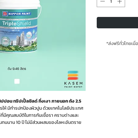
*ส่งฟรีทั่วไทยเมื่
*สั่งล่วงหน้า 2-4 วั
ปอน ทริปเปิ้ลชิลด์ กึ่งเงา ภายนอก ถัง 2.5
ตรให้ มีกำรปกป้องผิวปูน ด้วยเทคโนโลยีประเทศ
์ที่มีคุณสมบัติในการกันเชื้อรา คราบด่างและ
ทนทนนาน 10 ปี ไม่มีส่วนผสมของโลหะอันตราย