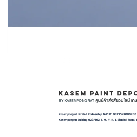
LINE ID: @KASEMPA
KASEM PAINT DEP
ศูนย์ค้าส่งสีออนไลน์ เกษ
BY KASEMPONGRAT
Kasempongrat Limited Partnership TAX ID: 0743549000280
Kasempongrat Building 923/102 T, M, Y, R, L Ekachai Roa