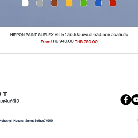
​​​​​​​NIPPON PAINT GLIPLEX All In 1 สีนิปปอนเพนต์ กลิปเลกซ์ ออลอินวัน
THB 940.00
Regular Price
Sale Price
From
THB 780.00
INT
081 5569977
OT
มเพ้นท์ดีโป้
d, Mahachai, Mueang, Samut Sakhon74000