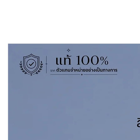
สะท้อนรังสีความร้อนได้ดีมาก ล
ทนทานต่อสภาวะอากาศได้ดี
สีไม่ซีดจางและเสื่อมสภาพเป็นฝุ่น
ป้องกันต้นเหตุการเกิดตะไคร่น้ำแล
ยึดเกาะดีเยี่ยม ไม่หลุดล่อนง่าย
กลิ่นอ่อน สารระเหยต่ำปลอดภัย
อายุการใช้งานทนทาน 10 ปี
Nippon Tripleshield Semigloss 
interior and exterior area.
Heat Reflection Technology
Great adhesion to surface
Low VOC
Weather Resistance
Anit-fade and Chalk
Mould and Fungi resistance.
Pack Size ขนาดบรรจุ
9.46 ลิตร Li
Finishing ฟิล์มสี
Semigloss กึ่งเงา