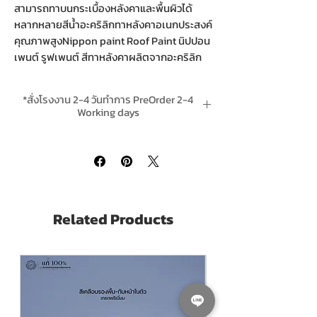
สามารถทาบนกระเบื้องหลังคาและพื้นผิวได้
หลากหลายสีน้ำอะคริลิกทาหลังคาอเนกประสงค์
คุณภาพสูงNippon paint Roof Paint นิปปอน
เพนต์ รูฟเพนต์ สีทาหลังคาผลิตจากอะคริลิก
แท้ 100% เหมาะสำหรับการเคลือบสีบน
กระเบื้องหลังคาทุกชนิด และเป็นสีอเนกประสงค์
*สั่งโรงงาน 2-4 วันทำการ PreOrder 2-4
Nippon paint Roof Paint นิปปอนเพนต์ รูฟ
Working days
เพนต์ สีทาหลังคา สามารถทาได้บนพื้นผิวที่
*ส่งฟรีทั่วไทยเมื่อสั่งสินค้ารวม ชิ้นขึ้นไป Free
หลากหลาย ได้แก่ หลังคาคอนกรีตทั่วไป
delivery is complimentary when purchase
กระเบื้องลอนคู่ กระเบื้องใยหิน กระเบื้องโมเนีย
any 4 or more units in one order
ปูนใต้ครอบหลังคา ฝาไม้สำเร็จรูป รวมไปถึงพื้น
ผิวที่เป็นคอนกรีตอื่น ๆ อย่างเช่น อิฐบล็อคปูพื้น
สนามเทนนิส สนามบาสเก็ตบอล ฯลฯ
Related Products
เทคโนโลยี Roof Guard Technology ที่ช่วย
เสริมการยึดเกาะได้ดีเยี่ยม ป้องกันไม่ให้สีลอก
ล่อน นานกว่า 15 ปี
ปกป้องพื้นผิวจากรังสี UV และสามารถสะท้อน
ความร้อน ช่วยลดอุณหภูมิบนพื้นผิว ช่วยให้สี
สวยทนนาน ให้บ้านของคุณยังดูใหม่อยู่เสมอ