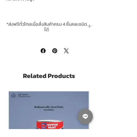
- ฟิล์มสีเคลือบด้วยสารเคมีสังเคราะห์คุณภาพ
สูง
*ส่งฟรีทั่วไทยเมื่อสั่งสินค้าครบ 4 ชิ้นคละชนิด
- ให้ความเงางาม สีสันสดใสอย่างเห็นได้ชัดเมื่อ
ได้
เปรียบเทียบกัยสีน้ำมันยี่ห้ออื่นๆในเฉดสีใกล้
**สินค้ามีในสต๊อกพร้อมจัดส่ง
เคียงกัน
- ใช้งานได้ทั้งการพ่นและการทา ทั้งภายในและ
ภายนอก
- แห้งตัวโดยอากาศ หรือ หากต้องการอบสี
สามารถทำได้เช่นกัน
Related Products
- เหมาะสำหรับการใช้งานอุตสาหกรมมต่างๆ
เช่นโครงสร้างเหล็ก โครงสร้างอาคาร
เครื่องจักรต่างๆ เรือเดินทะเลทั้งเรือไม้และเรือ
เหล็ก และงานรถบรรทุก เป็นต้น
Peralux L50S Synthetic Resin Enamel
is
a high quality industrial grade enamel for
general purpose uses.
- Slow dry type, provide high gloss level