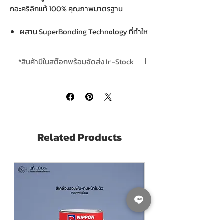
กอะคริลิกแท้ 100% คุณภาพมาตรฐาน
ผสาน SuperBonding Technology ที่ทําให
ฟิล์มสียึดเกาะดีเยี่ยม
ฟิล์มสีด้านพิเศษลดการสะท้อนของแสง
*สินค้ามีในสต๊อกพร้อมจัดส่ง In-Stock
ช่วยการปกปิดรอยต่อของฝา
ป้องกันการเกิดเชื้อราและแบคทีเรีย
*ส่งฟรีทั่วไทยเมื่อสั่งสินค้ารวม ชิ้นขึ้นไป Free
ปราศจากสารปรอทและตะกั่วจึง ปลอดภัย
delivery is complimentary when purchase
ช่วยประหยัดสี เวลาและค่าใชจ่าย สีพร้อมใช้
any 4 or more units in one order
งานทาได้ทันที ไม่ตองผสมน้ำ
Pack Size ขนาดบรรจุ แกลลอน 3.785
ลิตร
ทาเพียง 2-3เที่ยว เหมาะสําหรับทาตกแต่ง
(Litres)
บนพื้นผิวฝ้าเพดานภายในอาคาร
Finishing ฟิล์มสี
ด้าน Matt
Related Products
Thinning With ผสมด้วย
น้ำสะอาด Clean
Water
ดูข้อมูลทางวิชาการคลิ๊กที่นี่ See Technical
Coverage ทาได้พื้นที่
30-35 ตร.ม./ชุด/เที่ยว
Datasheet Clic
k
(Sq.M./Set/Coat depending on Thickness )
ขึ้นอยู่กับความหนาที่ทา
Touch Dry in (Hours) แห้งสัมผัสได้
0.5 ชม.
Recoating Interval (Hours)
แห้งทาทับได้ 2
ชม.