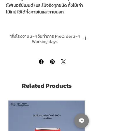
(ไฟเบอร์ซีเมนต์) และไม้จริงทุกชนิด ทั้งไม้เก่า
ไม้ใหม่ ใช้ได้ทั้งภายในและภายนอก
TOA FiberStain Ultimate WG ทีโอเอ ไฟ
เบอร์สเตน อัลติเมท โปร่งแสง ชนิดเงา
เป็นสี
*สั่งโรงงาน 2-4 วันทำการ PreOrder 2-4
น้ำอะคริลิกแท้ 100% ผลิตจากอะคริลิก อิมัลชัน
Working days
เกรดพรีเมียมคุณภาพสูง ทนต่อรังสียูวี และ
*ส่งฟรีทั่วไทยเมื่อสั่งสินค้ารวม ชิ้นขึ้นไป Free
สภาพแวดล้อมได้ดีเยี่ยม ฟิล์มสีมีความยืดหยุ่น
delivery is complimentary when purchase
สูง ป้องกันการซึมของน้ำเข้าสู่พื้นผิวได้ดี ทนต่อ
any 4 or more units in one order
การเช็ดล้างทำความสะอาด ยึดเกาะได้ดีทั้งไม้
ไฟเบอร์ซีเมนต์ และไม้จริง ป้องกันการเกิดเชื้อ
ราบนผิว ไม่มีส่วนผสมของสารตะกั่วและปรอท
Related Products
กลิ่นอ่อน และมีสารประกอบอินทรีย์ระเหยง่ายใน
ปริมาณที่น้อย (Low V.O.Cs) ล้างและทำความ
สะอาดได้ง่าย
TOA FiberStain Ultimate WG for
Wall Transparent Gloss​
Water-based Fiberstain Topcoat is