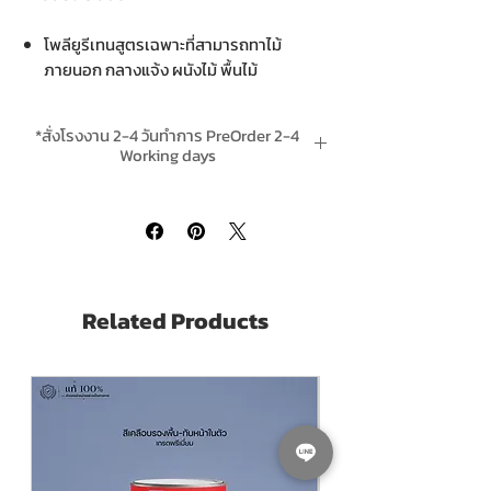
โพลียูรีเทนสูตรเฉพาะที่สามารถทาไม้
ภายนอก กลางแจ้ง ผนังไม้ พื้นไม้
เฟอร์นิเจอร์​
เป็นทั้งรองพื้นและสีทับหน้า 2IN1 ไม่ต้อง
*สั่งโรงงาน 2-4 วันทำการ PreOrder 2-4
ผสมทินเนอร์​
Working days
TOA Polyurethane 1K Ultimate Gloss ที
*ส่งฟรีทั่วไทยเมื่อสั่งสินค้ารวม ชิ้นขึ้นไป Free
โอเอ โพลียูรีเทน 1K อัลติเมท​ เงา ภายนอก
delivery is complimentary when purchase
ฟิล์มหนา ทาขึ้นเร็ว แข็งแรงแต่ยืดหยุ่น​
any 4 or more units in one order
ทนต่อการขีดข่วน แรงกระแทก​
กลิ่นอ่อน​
แห้งทาทับใน 2-3 ชั่วโมง​
Related Products
TOA Polyurethane 1K Ultimate Gloss ที
โอเอ โพลียูรีเทน 1K อัลติเมท​ เงา ภายนอก
สามารถทาทับสีเก่าได้ทั้ง PU และ Alkyd​
TOA Polyurethane 1K Ultimate Gloss
Special Polyurethane Formula that can
be applied for exterior (outdoor)