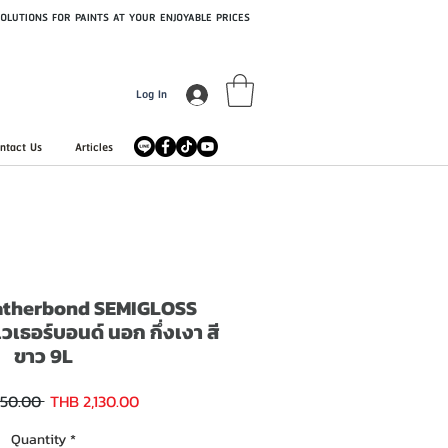
OLUTIONS FOR PAINTS AT YOUR ENJOYABLE PRICES
Log In
ntact Us
Articles
therbond SEMIGLOSS
เธอร์บอนด์ นอก กึ่งเงา สี
ขาว 9L
Sale
Regular
350.00 
THB 2,130.00
Price
Price
Quantity
*