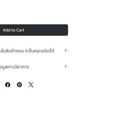
Add to Cart
อสั่งสินค้าครบ 4 ชิ้นคละชนิดได้
ามีในสต๊อกพร้อมจัดส่ง
้อมูลทางวิชาการ
เธอร์บอนด์เฟล็กซ์ Nippon Weather
nd Flex คลิ๊กที่นี่