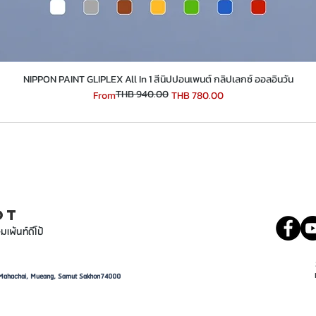
​​​​​​​NIPPON PAINT GLIPLEX All In 1 สีนิปปอนเพนต์ กลิปเลกซ์ ออลอินวัน
THB 940.00
Regular Price
Sale Price
From
THB 780.00
INT
081 5569977
OT
มเพ้นท์ดีโป้
d, Mahachai, Mueang, Samut Sakhon74000