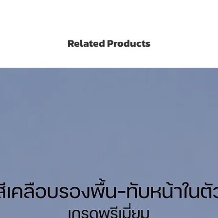
 pure acrylic-based paint with non-added
y formulated for exterior walls. This
Related Products
ulated to provide at least 15 years’
ae growth, chalking and flaking.
 Finsih
ถัง/เที่ยว (Sq.M./Drum/Coat)