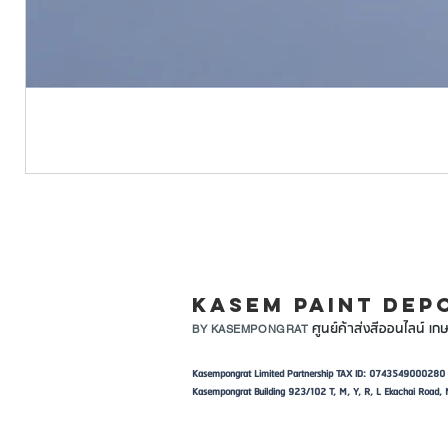
LINE ID: @KASEMPA
KASEM PAINT DEP
ศูนย์ค้าส่งสีออนไลน์ เกษ
BY KASEMPONGRAT
Kasempongrat Limited Partnership TAX ID: 0743549000280
Kasempongrat Building 923/102 T, M, Y, R, L Ekachai Roa