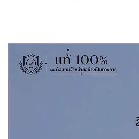
Nippon Paint Weatherbond
is a
lead and mercury which is speciall
premium exterior emulsion is form
protection against fungus and alg
Pack Size ขนาดบรรจุ
9 ลิตร Litres
Finishing ฟิล์มสี
กึ่งเงา Semigloss
Thinning With ผสมด้วย
น้ำสะอาด
Coverage ทาได้พื้นที่
85-100 ตร.ม./