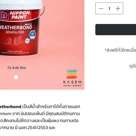
*ส่งฟรีทั่วไทยเมื่
**สินค้
ดูข
ของสีน้ำนิปปอน เวอ
Bo
eatherbond
เป็นสีน้ำสำหรับทาได้ทั้งภายนอก
remium จาก นิปปอนเพ้นต์ มีคุณสมบัติทนทาน
สีดสีคงทนไม่ซีดจางและเป็นฝุ่นผง ทนทานต่อ
รรมากมาย มี มอก.2541/2553 และ