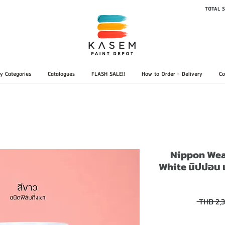
TOTAL S
y Categories
Catalogues
FLASH SALE!!
How to Order - Delivery
Co
Nippon Wea
White นิปปอน เว
 THB 2,