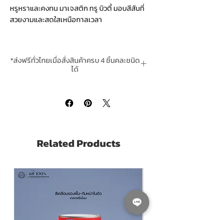
หรูหราและคงทน มาเจสติก ทรู บิวตี้ มอบสีสันที่
สวยงามและสดใสเหนือกาลเวลา
สีทาภายในเกรดพรีเมียมจาก Jotun ให้ผิว
กึ่ง
เงา (Semi-Gloss)
เรียบหรู เช็ดล้างทำความ
*ส่งฟรีทั่วไทยเมื่อสั่งสินค้าครบ 4 ชิ้นคละชนิด
สะอาดง่าย สีสวยคมชัด พร้อมเทคโนโลยีช่วย
ได้
ลดกลิ่นรบกวน เหมาะสำหรับบ้านพักอาศัย คอน
*สินค้ามีในสต๊อกพร้อมจัดส่ง
โด และพื้นที่ที่ต้องการความทนทานสูงเป็นพิเศษ
คุณสมบัติเด่น:
สีทาภายใน
ชนิดกึ่งเงา (SG)
เช็ดล้างคราบสกปรกได้ง่าย
Related Products
ฟิล์มสีเรียบเนียน แข็งแรง ทนการขัดถู
กลิ่นอ่อน เหมาะกับบ้านที่มีผู้อยู่อาศัย
สีสวยลึก ดูหรูหรา
พื้นที่ทาได้:
ประมาณ 7
5-85 ตารางเมตร / ถัง 9 ลิตร /
1 เที่ยว