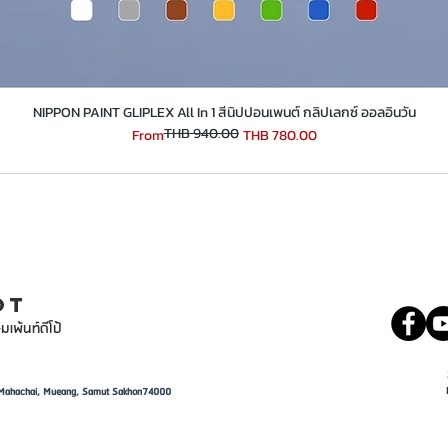
​​​​​​​NIPPON PAINT GLIPLEX All In 1 สีนิปปอนเพนต์ กลิปเลกซ์ ออลอินวัน
THB 940.00
Regular Price
Sale Price
From
THB 780.00
INT
081 5569977
OT
มเพ้นท์ดีโป้
d, Mahachai, Mueang, Samut Sakhon74000