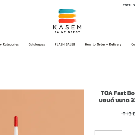
TOTAL S
y Categories
Catalogues
FLASH SALE!!
How to Order - Delivery
Co
TOA Fast Bon
บอนด์ ขนาด 3
 THB 1