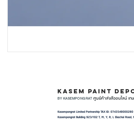
LINE ID: @KASEMPA
KASEM PAINT DEP
ศูนย์ค้าส่งสีออนไลน์ เกษ
BY KASEMPONGRAT
Kasempongrat Limited Partnership TAX ID: 0743549000280
Kasempongrat Building 923/102 T, M, Y, R, L Ekachai Roa