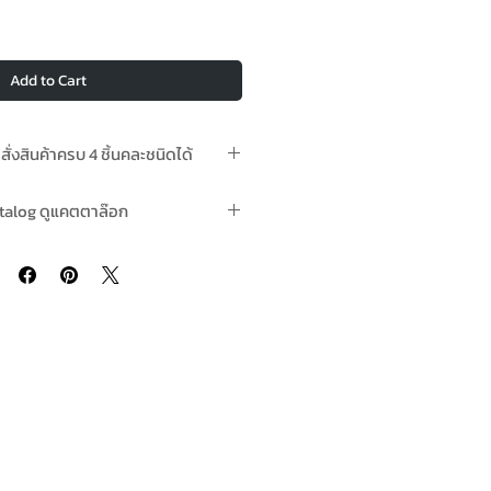
Add to Cart
อสั่งสินค้าครบ 4 ชิ้นคละชนิดได้
นสต๊อกพร้อมจัดส่ง In-Stock
talog ดูแคตตาล๊อก
eaflet กาวพลังตะปู