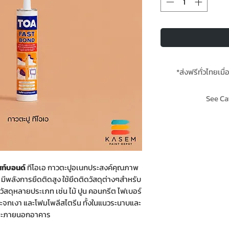
*ส่งฟรีทั่วไทยเมื่
**สินค้ามีใ
See Ca
AW L
สท์บอนด์
ทีโอเอ กาวตะปูอเนกประสงค์คุณภาพ
็ว มีพลังการยึดติดสูง ใช้ยึดติดวัสดุต่างๆสำหรับ
วัสดุหลายประเภท เช่น ไม้ ปูน คอนกรีต ไฟเบอร์
 กระจกเงา และโฟมโพลีสไตรีน ทั้งในแนวระนาบและ
 และภายนอกอาคาร