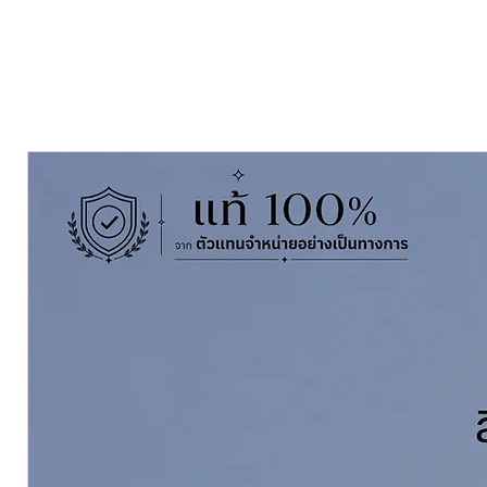
TOA FAST BOND
is a versatile g
suitable for bonding a wide varie
insulation panels, glass plaster,
polystyrene foam. Excellent streng
and not slump when applied verti
vertical, inside and outside the b
Pack Size ขนาดบรรจุ 320 กรัม
Gr
See Technical Data Sheet